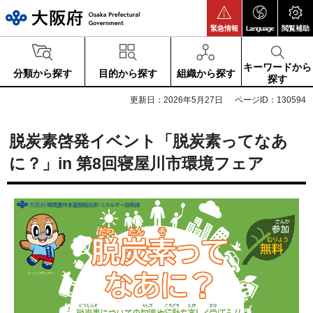
大阪府
緊急情報
Language
閲覧補助
キーワードから
分類から探す
目的から探す
組織から探す
探す
更新日：2026年5月27日
ページID：130594
脱炭素啓発イベント「脱炭素ってなあ
に？」in 第8回寝屋川市環境フェア