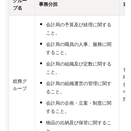
グルー
事務分担
連
プ名
会計局の予算及び経理に関する
こと。
会計局の職員の人事、服務に関
すること。
会計局の組織及び定数に関する
電話
こと。
Fax
総務グ
会計局の組織運営の管理に関す
住所
ループ
ること。
中央
階
会計局の企画・立案・制度に関
すること。
物品の出納及び保管に関するこ
と。