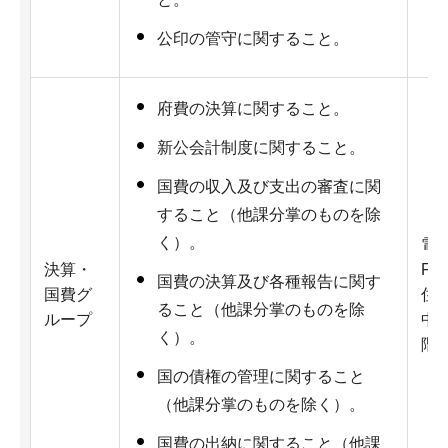
公印の管守に関すること。
府費の決算に関すること。
新公会計制度に関すること。
国費の収入及び支出の審査に関
すること（他課分掌のものを除
く）。
電話
決算・
Fax
国費の決算及び各種報告に関す
国費グ
住所
ること（他課分掌のものを除
ループ
中央
く）。
階
国の債権の管理に関すること
（他課分掌のものを除く）。
国費の出納に関すること（他課