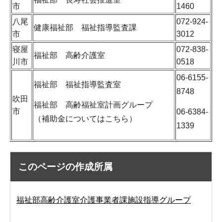
市
1460
八尾
072-924-
健康福祉部 福祉指導監査課
市
3012
寝屋
072-838-
福祉部 高齢介護室
川市
0518
06-6155-
福祉部 福祉指導監査室
8748
吹田
福祉部 高齢福祉室計画グループ
市
06-6384-
（補助金についてはこちら）
1339
このページの作成所属
福祉部高齢介護室介護事業者課施設指導グループ