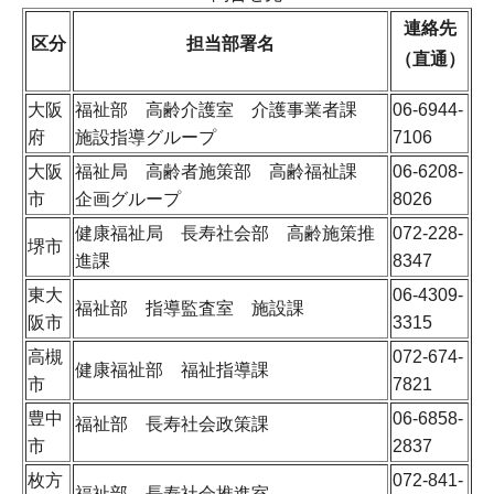
連絡先
区分
担当部署名
（直通）
大阪
福祉部 高齢介護室 介護事業者課
06-6944-
府
施設指導グループ
7106
大阪
福祉局 高齢者施策部 高齢福祉課
06-6208-
市
企画グループ
8026
健康福祉局 長寿社会部 高齢施策推
072-228-
堺市
進課
8347
東大
06-4309-
福祉部 指導監査室 施設課
阪市
3315
高槻
072-674-
健康福祉部 福祉指導課
市
7821
豊中
06-6858-
福祉部 長寿社会政策課
市
2837
枚方
072-841-
福祉部 長寿社会推進室