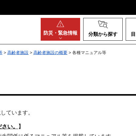
阪府
防災・
緊急情報
分類から探す
目
等
>
高齢者施設
>
高齢者施設の概要
> 各種マニュアル等
載しています。
ださい。
】