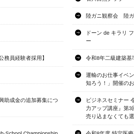
陸ガニ観察会 陸
ドーン de キラリ
ー
公務員経験者採用】
令和8年二級建築基
運輸のお仕事イベ
知ろう！」開催の
興助成金の追加募集につ
ビジネスセミナー 
力アップ講座』第3
売り込まなくても
-School Championship
令和8年度 特定医