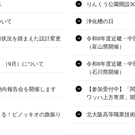
ス
りんくう公園開設3
ついて
浄化槽の日
通状況を踏まえた設計変更
令和8年度近畿・中
（富山県開催）
」（9月）について
令和8年度近畿・中
（石川県開催）
動向報告会を開催します
【参加受付中】「
ワッハ上方寄席」開
くる！ピノッキオの旗振り
北大阪高等職業技