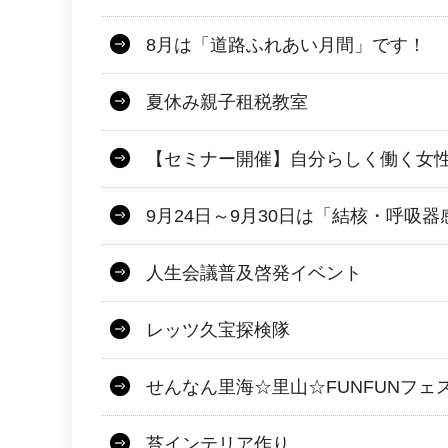
8月は「道路ふれあい月間」です！
夏休み親子租税教室
【セミナー開催】自分らしく働く女
9月24日～9月30日は「結核・呼吸
人生会議普及啓発イベント
レッツ久宝探検隊
せんなん里海☆里山☆FUNFUNフェ
苔インテリア作り