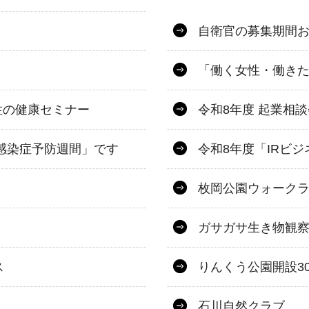
自衛官の募集期間
「働く女性・働き
性の健康セミナー
令和8年度 起業相談
器感染症予防週間」です
令和8年度「IRビ
枚岡公園ウォーク
ガサガサ生き物観察
ス
りんくう公園開設3
石川自然クラブ