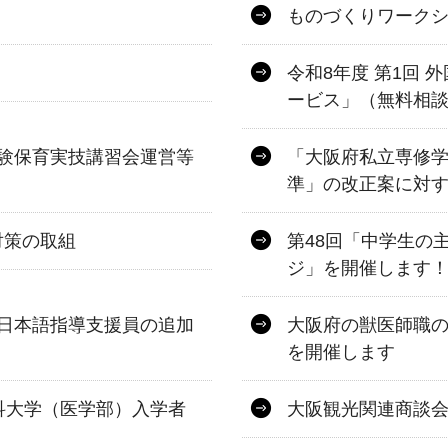
ものづくりワーク
令和8年度 第1回
ービス」（無料相
験保育実技講習会運営等
「大阪府私立専修
準」の改正案に対
対策の取組
第48回「中学生の
ジ」を開催します
日本語指導支援員の追加
大阪府の獣医師職の
を開催します
科大学（医学部）入学者
大阪観光関連商談