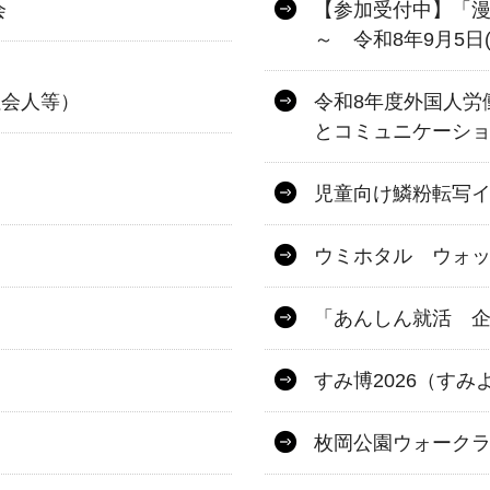
会
【参加受付中】「漫
～ 令和8年9月5日
社会人等）
令和8年度外国人労
とコミュニケーシ
児童向け鱗粉転写
ウミホタル ウォ
「あんしん就活 
すみ博2026（すみ
枚岡公園ウォーク