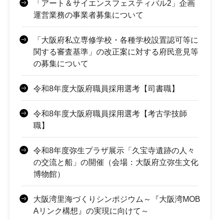
「アート＆サイエンスフェスティバル2」企画
運営業務の事業者募集について
「大阪府私立専修学校・各種学校設置認可等に
関する審査基準」の改正案に対する府民意見等
の募集について
令和8年度大阪府職員採用選考【司書職】
令和8年度大阪府職員採用選考【考古学技師
職】
令和8年度弥生プラザ展示「久宝寺遺跡の人々
の交流と船」の開催（会場：大阪府立弥生文化
博物館）
大阪湾里海づくりシンポジウム～『大阪湾MOB
Aリンク構想』の実現に向けて～