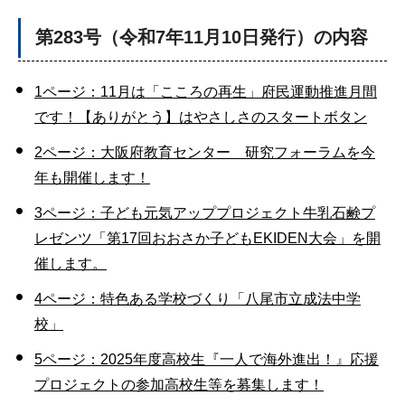
第283号（令和7年11月10日発行）の内容
1ページ：11月は「こころの再生」府民運動推進月間
です！【ありがとう】はやさしさのスタートボタン
2ページ：大阪府教育センター 研究フォーラムを今
年も開催します！
3ページ：子ども元気アッププロジェクト牛乳石鹸プ
レゼンツ「第17回おおさか子どもEKIDEN大会」を開
催します。
4ページ：特色ある学校づくり「八尾市立成法中学
校」
5ページ：2025年度高校生『一人で海外進出！』応援
プロジェクトの参加高校生等を募集します！