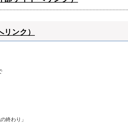
へリンク）
で
代の終わり」