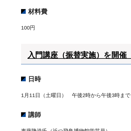
材料費
100円
入門講座（振替実施）を開催
日時
1月11日（土曜日） 午後2時から午後3時まで
講師
東藤隆浩氏（近つ飛鳥博物館学芸員）