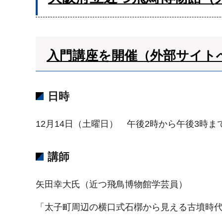
入門講座を開催（外部サイト
日時
12月14日（土曜日） 午後2時から午後3時ま
講師
矢田幸大氏（近つ飛鳥博物館学芸員）
「太子町周辺の横口式石槨から見える古墳時