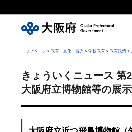
大
トップページ
>
教育・文化・観光
>
学校教育
>
教育政策
>
きょういくニュース 第27
大阪府立博物館等の展
大阪府立近つ飛鳥博物館（