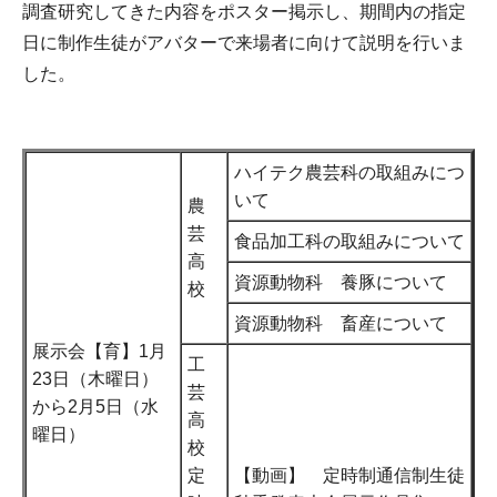
調査研究してきた内容をポスター掲示し、期間内の指定
日に制作生徒がアバターで来場者に向けて説明を行いま
した。
ハイテク農芸科の取組みにつ
いて
農
芸
食品加工科の取組みについて
高
資源動物科 養豚について
校
資源動物科 畜産について
展示会【育】1月
工
23日（木曜日）
芸
から2月5日（水
高
曜日）
校
定
【動画】 定時制通信制生徒