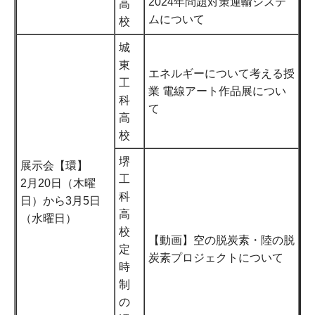
2024年問題対策運輸システ
高
ムについて
校
城
東
エネルギーについて考える授
工
業 電線アート作品展につい
科
て
高
校
堺
展示会【環】
工
2月20日（木曜
科
日）から3月5日
高
（水曜日）
校
【動画】空の脱炭素・陸の脱
定
炭素プロジェクトについて
時
制
の