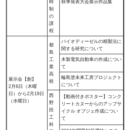
時
秋季発表大会展示作品集
制
の
課
程
バイオディーゼルの精製法に
都
関する研究について
島
工
木製電気自動車の作成につい
業
て
高
輪島塗未来工房プロジェクト
展示会【創】
校
について
2月6日（木曜
日）から2月19日
西
【動画付きポスター】コンク
（水曜日）
野
リートカヌーからのアップサ
田
イクル オブジェ作成につい
工
て
科