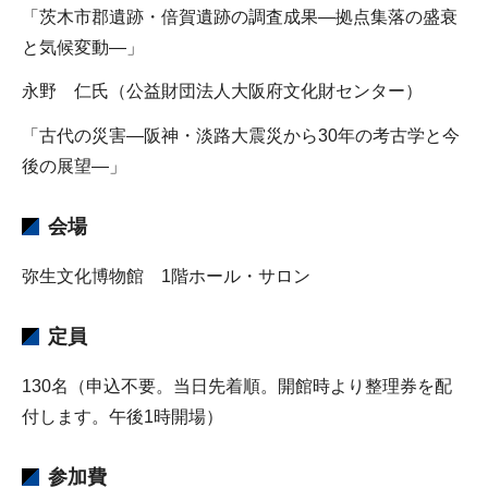
「茨木市郡遺跡・倍賀遺跡の調査成果―拠点集落の盛衰
と気候変動―」
永野 仁氏（公益財団法人大阪府文化財センター）
「古代の災害―阪神・淡路大震災から30年の考古学と今
後の展望―」
会場
弥生文化博物館 1階ホール・サロン
定員
130名（申込不要。当日先着順。開館時より整理券を配
付します。午後1時開場）
参加費