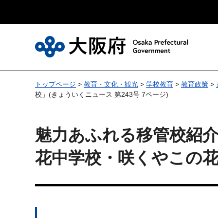
大
トップページ
>
教育・文化・観光
>
学校教育
>
教育政策
>
校」(きょういくニュース 第243号 7ページ)
魅力あふれる移管校紹介
花中学校・咲くやこの花高