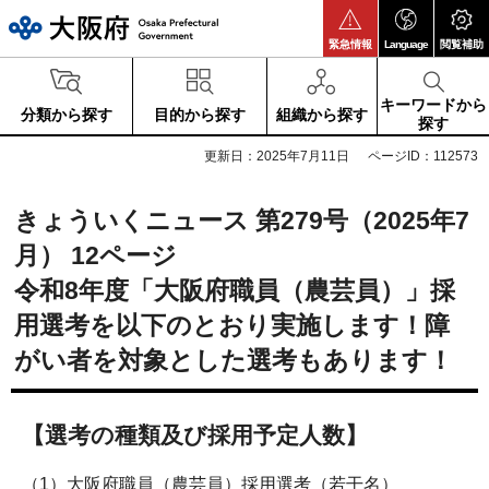
大阪府
緊急情報
Language
閲覧補助
キーワードから
分類から探す
目的から探す
組織から探す
探す
更新日：2025年7月11日
ページID：112573
きょういくニュース 第279号（2025年7
月） 12ページ
令和8
年度「大阪府職員（農芸員）」採
用選考を以下のとおり実施します！障
がい者を対象とした選考もあります！
【選考の種類及び採用予定人数】
（1）大阪府職員（農芸員）採用選考（若干名）