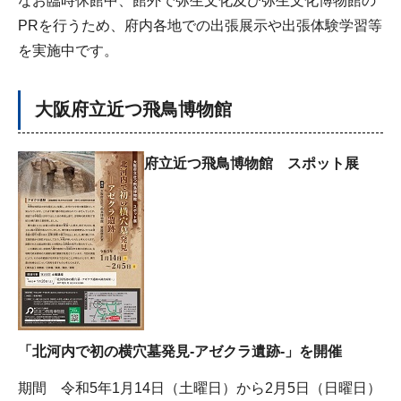
なお臨時休館中、館外で弥生文化及び弥生文化博物館の
PRを行うため、府内各地での出張展示や出張体験学習等
を実施中です。
大阪府立近つ飛鳥博物館
府立近つ飛鳥博物館 スポット展
「北河内で初の横穴墓発見-アゼクラ遺跡-」を開催
期間 令和5年1月14日（土曜日）から2月5日（日曜日）