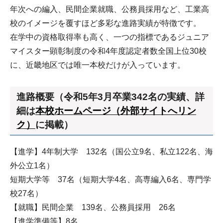
年次への編入、民間企業就職、公務員採用など、工業高
校のイメージを覆すほど多彩な進路実績が特徴です。
在学中の資格取得率も高く、一つの指標であるジュニア
マイスター顕彰制度の令和4年度認定者数全国上位30校
に、近畿地区では唯一本校だけが入っています。
進路概要（令和5年3月卒業342名の実績、詳
細は
本校ホームページ（外部サイトへリン
ク）
に掲載）
【進学】4年制大学 132名（国公立9名、私立122名、海
外公立1名）
短期大学等 37名（短期大学4名、高専編入6名、専門学
校27名）
【就職】民間企業 139名、公務員採用 26名
【進学準備等】8名