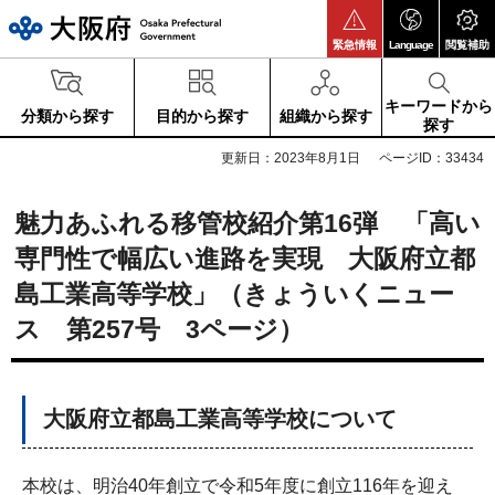
大阪府
緊急情報
Language
閲覧補助
キーワードから
分類から探す
目的から探す
組織から探す
探す
更新日：2023年8月1日
ページID：33434
魅力あふれる移管校紹介第16弾 「高い
専門性で幅広い進路を実現 大阪府立都
島工業高等学校」（きょういくニュー
ス 第257号 3ページ）
大阪府立都島工業高等学校について
本校は、明治40年創立で令和5年度に創立116年を迎え