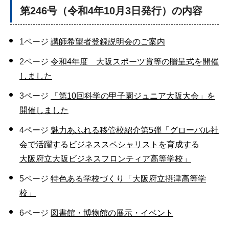
第246号（令和4年10月3日発行）の内容
1ページ
講師希望者登録説明会のご案内
2ページ
令和4年度 大阪スポーツ賞等の贈呈式を開催
しました
3ページ
「第10回科学の甲子園ジュニア大阪大会」を
開催しました
4ページ
魅力あふれる移管校紹介第5弾「グローバル社
会で活躍するビジネススペシャリストを育成する
大阪府立大阪ビジネスフロンティア高等学校」
5ページ
特色ある学校づくり「大阪府立摂津高等学
校」
6ページ
図書館・博物館の展示・イベント