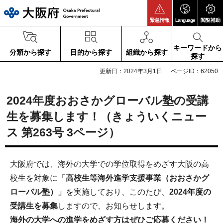
大阪府
緊急情報
Language
閲覧補助
キーワードから
分類から探す
目的から探す
組織から探す
探す
更新日：2024年3月1日
ページID：62050
2024年度おおさかグローバル塾の受講
生を募集します！（きょういくニュー
ス 第263号 3ページ）
大阪府では、海外の大学での学位取得をめざす大阪の高
校生を対象に
「高校生等海外進学支援事業（おおさかグ
ローバル塾）」
を実施しており、このたび、
2024年度の
受講生を募集
しますので、お知らせします。
海外の大学への進学をめざす方はぜひご応募ください！