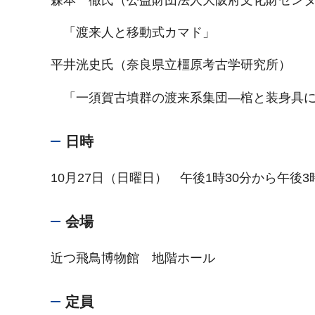
「渡来人と移動式カマド」
平井洸史氏（奈良県立橿原考古学研究所）
「一須賀古墳群の渡来系集団―棺と装身具に
日時
10月27日（日曜日） 午後1時30分から午後3
会場
近つ飛鳥博物館 地階ホール
定員