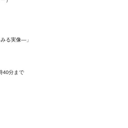
みる実像―」
時40分まで