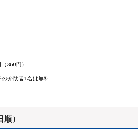
円（360円）
その介助者1名は無料
日順）