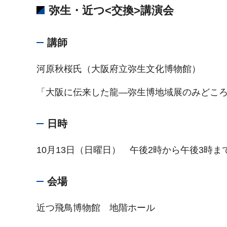
弥生・近つ<交換>講演会
講師
河原秋桜氏（大阪府立弥生文化博物館）
「大阪に伝来した龍―弥生博地域展のみどこ
日時
10月13日（日曜日） 午後2時から午後3時ま
会場
近つ飛鳥博物館 地階ホール