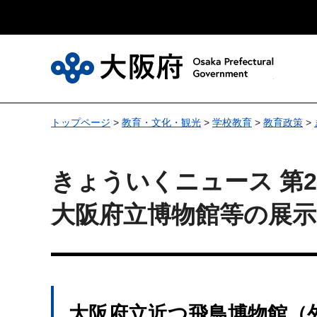
大
トップページ
>
教育・文化・観光
>
学校教育
>
教育政策
>
きょういくニュース 第27
大阪府立博物館等の展
大阪府立近つ飛鳥博物館（