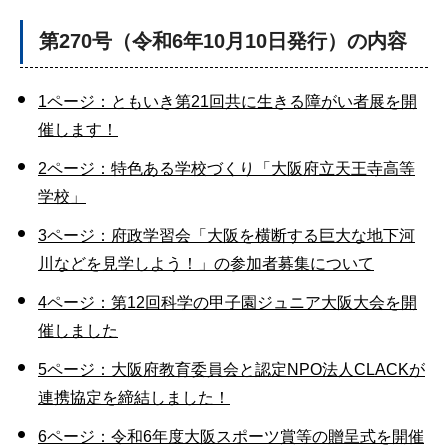
第270号（令和6年10月10日発行）の内容
1ページ：ともいき第21回共に生きる障がい者展を開
催します！
2ページ：特色ある学校づくり「大阪府立天王寺高等
学校」
3ページ：府政学習会「大阪を横断する巨大な地下河
川などを見学しよう！」の参加者募集について
4ページ：第12回科学の甲子園ジュニア大阪大会を開
催しました
5ページ：大阪府教育委員会と認定NPO法人CLACKが
連携協定を締結しました！
6ページ：令和6年度大阪スポーツ賞等の贈呈式を開催