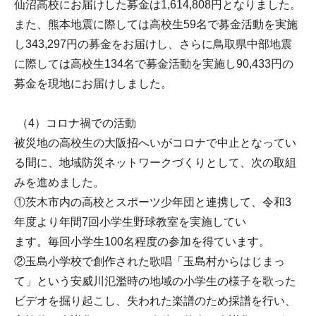
仙沼高校にお届けした募金は1,614,808円となりました。
また、熊本地震に際しては高校生59名で募金活動を実施
し343,297円の募金をお届けし、さらに鳥取県中部地震
に際しては高校生134名で募金活動を実施し90,433円の
募金を現地にお届けしました。
（4）コロナ禍での活動
被災地の高校生の大阪招へいがコロナで中止となってい
る間に、地域防災ネットワークづくりとして、次の取組
みを進めました。
①茨木市内の高校とスポーツ少年団と連携して、令和3
年度より年間7回小学生野球教室を実施してい
ます。毎回小学生100名程度の参加を得ています。
②玉島小学校で創作された歌唱「玉島村からはじまっ
て」という安威川氾濫時の地域の小学生の様子を歌った
ビデオを掘り起こし、失われた楽譜のため採譜を行い、