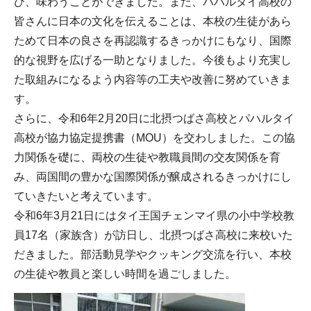
び、味わうことができました。また、パハルタイ高校の
皆さんに日本の文化を伝えることは、本校の生徒があら
ためて日本の良さを再認識するきっかけにもなり、国際
的な視野を広げる一助となりました。今後もより充実し
た取組みになるよう内容等の工夫や改善に努めていきま
す。
さらに、令和6年2月20日に北摂つばさ高校とパハルタイ
高校が協力協定提携書（MOU）を交わしました。この協
力関係を礎に、両校の生徒や教職員間の交友関係を育
み、両国間の豊かな国際関係が醸成されるきっかけにし
ていきたいと考えています。
令和6年3月21日にはタイ王国チェンマイ県の小中学校教
員17名（家族含）が訪日し、北摂つばさ高校に来校いた
だきました。部活動見学やクッキング交流を行い、本校
の生徒や教員と楽しい時間を過ごしました。