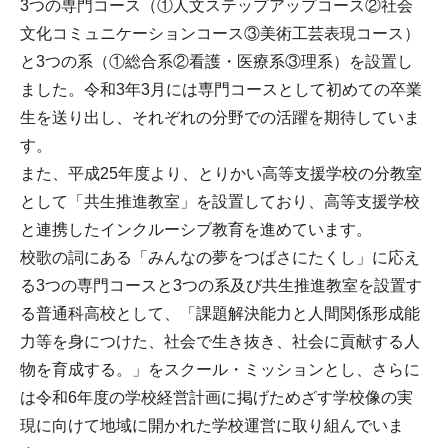
3つの専門コース（①人文ステップアップコース②社会
文化コミュニケーションコース③美術工芸表現コース）
と3つの系（①総合系②看護・医療系③理系）を設置し
ました。令和3年3月には専門コースとして初めての卒業
生を送り出し、それぞれの分野での活躍を期待していま
す。
また、平成25年度より、とりかい高等支援学校の分教室
として「共生推進教室」を設置しており、高等支援学校
と連携したインクルーシブ教育を進めています。
校歌の詞にある「みんなの夢をつばさにたくし」に応え
る3つの専門コースと3つの系及び共生推進教室を設置す
る普通科高校として、「課題解決能力と人間関係形成能
力等を身につけた、社会で生き抜き、社会に貢献する人
物を育成する。」をスクール・ミッションとし、さらに
は令和6年度の学校経営計画に掲げためざす学校像の実
現に向けて地域に開かれた学校運営に取り組んでいま