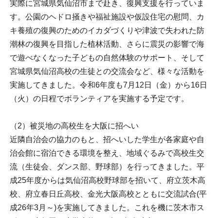
実際に宮城県気仙沼市まで赴き、復興支援を行っていま
す。公園のヘドロ掻きや福祉施設や仮設住宅の慰問、カ
キ養殖の復興のためのイカダづくりや津波で失われた防
潮林の復興を目指した植林活動、さらに震災の影響で海
で遊べなくなった子どもの自然体験のサポート、そして
宮城県気仙沼高校の生徒との交流会など、様々な活動を
実施してきました。令和6年度も7月12日（金）から16日
（火）の日程でボランティアを実施する予定です。
（2）被災地の高校生を大阪に招へい
近隣自治会の協力のもと、招へいした学生が各家庭や自
治会館に宿泊できる環境を整え、地域ぐるみで高校生交
流（生徒会、ダンス部、野球部）を行ってきました。平
成25年度からは気仙沼高校野球部を招いて、府立茨木高
校、府立春日丘高校、金光大阪高校とともに交流試合(平
成26年3月～)を実施してきました。これを機に茨木市ス