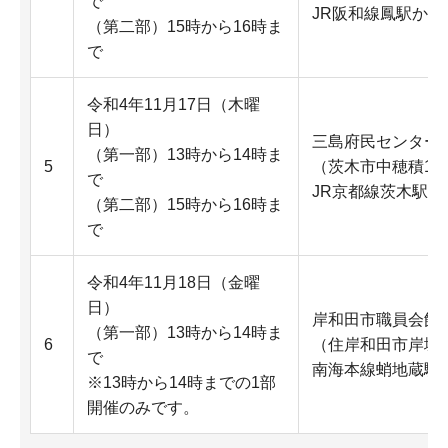
で
JR阪和線鳳駅から
（第二部）15時から16時ま
で
令和4年11月17日（木曜
日）
三島府民センター
（第一部）13時から14時ま
5
（茨木市中穂積1-3
で
JR京都線茨木駅西
（第二部）15時から16時ま
で
令和4年11月18日（金曜
日）
岸和田市職員会館
（第一部）13時から14時ま
6
（住岸和田市岸城町
で
南海本線蛸地蔵駅か
※13時から14時までの1部
開催のみです。