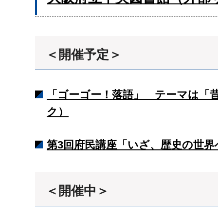
＜開催予定＞
「ゴーゴー！落語」 テーマは「昔
ク）
第3回府民講座「いざ、歴史の世界へ
＜開催中＞