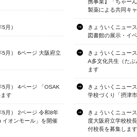
」
携事業】「ちゃーん
製薬による共同キ
年5月）
きょういくニュース 
図書館の展示・イ
年5月） 6ページ 大阪府立
きょういくニュース 第
A多文化共生（たぶ
ます
5月） 4ページ 「OSAK
きょういくニュース 
います
学校づくり「摂津
年5月） 2ページ 令和8年
きょういくニュース 第
in イオンモール」を開催
度大阪府立学校校
付校長を募集しま