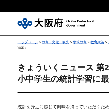
大
トップページ
>
教育・文化・観光
>
学校教育
>
教育政策
>
漁業」
きょういくニュース 第27
小中学生の統計学習に
統計を身近に感じて興味を持っていただくため