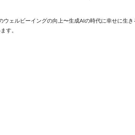
のウェルビーイングの向上〜生成AIの時代に幸せに生き
います。
。