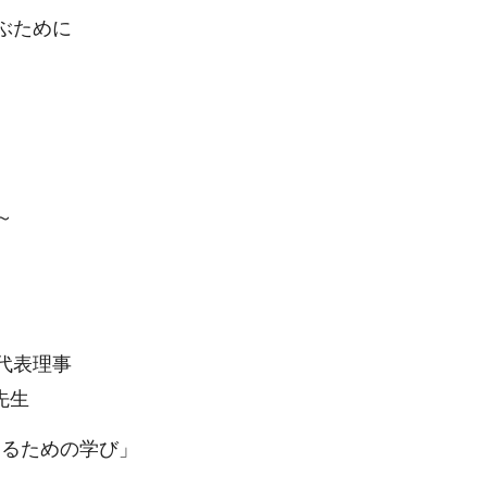
ぶために
～
代表理事
先生
きるための学び」