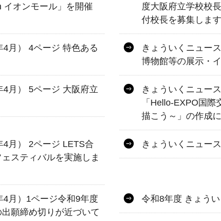
in イオンモール」を開催
度大阪府立学校校
付校長を募集しま
年4月） 4ページ 特色ある
きょういくニュース 
」
博物館等の展示・
年4月） 5ページ 大阪府立
きょういくニュース 
「Hello-EXP
描こう～」の作成
4月） 2ページ LETS合
きょういくニュース 
フェスティバルを実施しま
6年4月）1ページ令和9年度
令和8年度 きょう
の出願締め切りが近づいて