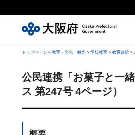
大
トップページ
>
教育・文化・観光
>
学校教育
>
教育政策
>
公民連携「お菓子と一
ス 第247号 4ページ）
概要