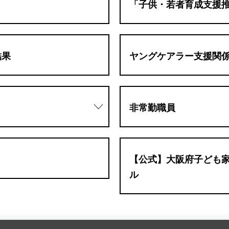
「子供・若者育成支援
結果
ヤングケアラー支援関
非常勤職員
）
【公式】大阪府子ども家
ル