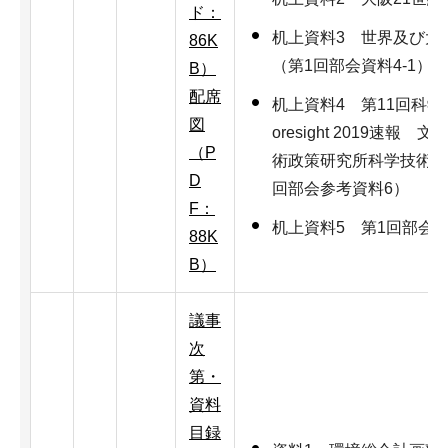
ド：
机上資料3 世界及び大
86K
（第1回部会資料4-1）
B）
配席
机上資料4 第11回科学
図
oresight 2019速
（P
術政策研究所科学技術予
D
回部会参考資料6）
F：
机上資料5 第1回部会
88K
B）
議事
次
第・
資料
目録