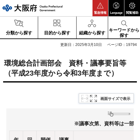
大阪府
緊急情報
Language
閲覧補助
キーワードから
分類から探す
目的から探す
組織から探す
探す
更新日：2025年3月10日
ページID：19794
環境総合計画部会 資料・議事要旨等
（平成23年度から令和3年度まで）
画面サイズで表示
※議事次第、資料等は一部を
年
回
開催
議事