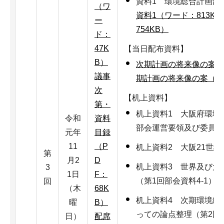
資料1 環境総合計画部
（ワ
資料1（ワード：813KB
ー
754KB）
ド：
47K
【当日配布資料】
B）
次期計画の将来像の案（P
議事
期計画の将来像の案（PD
次
【机上資料】
第・
机上資料1 大阪府環境
令和
資料
部会運営要領及び委員名
元年
目録
11
（P
机上資料2 大阪21世
第
月2
D
机上資料3 世界及び大
3
1日
F：
（第1回部会資料4-1）
回
（木
68K
机上資料4 次期環境総
曜
B）
っての論点整理（第2回
日）
配席