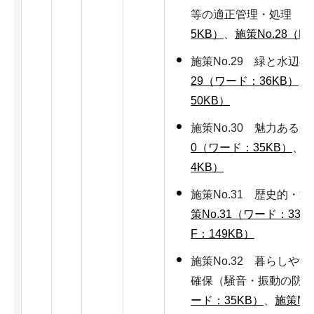
等の適正管理・処理
施
5KB）
、
施策No.28（P
施策No.29 緑と水
29（ワード：36KB）
、
50KB）
施策No.30 魅力あ
0（ワード：35KB）
、
施
4KB）
施策No.31 歴史的
策No.31（ワード：33K
F：149KB）
施策No.32 暮らしや
確保（騒音・振動の防
ード：35KB）
、
施策No