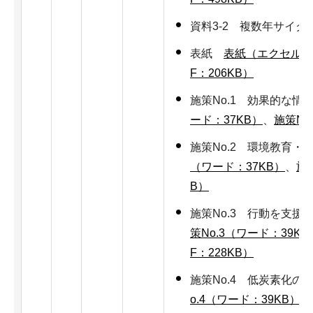
資料3-2 複数年サイ
表紙
表紙（エクセル：2
F：206KB）
施策No.1 効果的な
ード：37KB）
、
施策No
施策No.2 環境教育
（ワード：37KB）
、
施策
B）
施策No.3 行動を支
策No.3（ワード：39KB
F：228KB）
施策No.4 低炭素化
o.4（ワード：39KB）
、