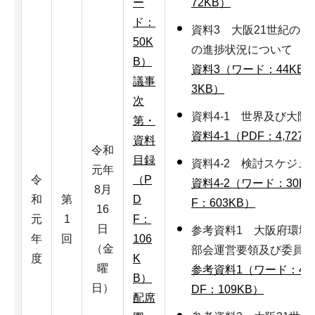
ー
72KB）
ド：
資料3 大阪21世紀の
50K
の進捗状況について
B）
資料3（ワード：44KB
議事
3KB）
次
資料4-1 世界及び大
第・
資料4-1（PDF：4,727K
資料
令和
目録
資料4-2 検討スケジュ
元年
令
（P
資料4-2（ワード：30K
8月
和
第
D
F：603KB）
16
元
1
F：
日
参考資料1 大阪府環境
年
回
106
（金
部会運営要領及び委員名
度
K
曜
参考資料1（ワード：46
B）
日）
DF：109KB）
配席