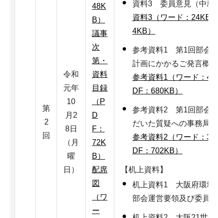
資料3 委員意見（中島
48K
資料3（ワード：24KB
B）
4KB）
議事
次
参考資料1 第1回部会
第・
計画にかかるご発言概要
令和
資料
参考資料1（ワード：45
元年
目録
DF：680KB）
10
（P
第
参考資料2 第1回部会
月2
D
2
だいた質疑への事務局回
8日
F：
回
参考資料2（ワード：30
（月
72K
DF：702KB）
曜
B）
日）
配席
【机上資料】
図
机上資料1 大阪府環境
（ワ
部会運営要領及び委員名
ー
机上資料2 大阪21世