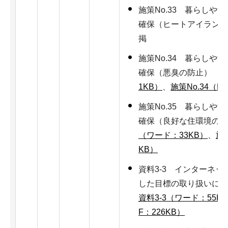
施策No.33 暮らしや
確保（ヒートアイランド
掲
施策No.34 暮らしや
確保（悪臭の防止）
施
1KB）
、
施策No.34（PD
施策No.35 暮らしや
確保（良好な住環境の
（ワード：33KB）
、
施策
KB）
資料3-3 インターネ
した目標の取り扱いにつ
資料3-3（ワード：55K
F：226KB）