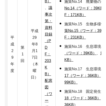
B）
施策No.14 廃棄物
、
議
No.14（ワード：39KB
事次
F：171KB）
第・
施策No.15 生物多
資料
策No.15（ワード：39K
平成
目録
F：231KB）
平
29
（P
成
年8
施策No.16 生息環境
第
D
2
月1
（ワード：39KB）
、
施策
1
F：
9
7日
KB）
回
203
年
（木
K
施策No.17 生息環
度
曜
B）
17（ワード：36KB）
、
日）
配席
99KB）
図
施策No.18 固定発
（ワ
18（ワード：36KB）
、
ー
36KB）