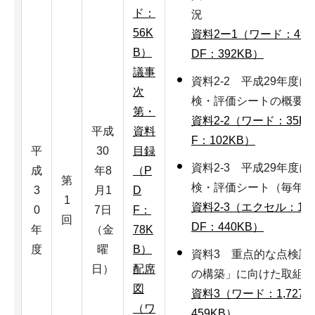
ド：
況
56K
資料2ー1（ワード：496
B）
DF：392KB）
議事
資料2-2 平成29年度
次
検・評価シートの概要に
第・
資料2-2（ワード：35K
平成
資料
F：102KB）
平
30
目録
資料2-3 平成29年度
成
年8
（P
第
検・評価シート（毎年度
3
月1
D
1
資料2-3（エクセル：15
0
7日
F：
回
DF：440KB）
年
（金
78K
度
曜
B）
資料3 重点的な点検評
日）
配席
の構築」に向けた取組み
図
資料3（ワード：1,727K
（ワ
459KB）