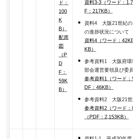
資料3-3（ワード：1,78
ド：
F：217KB）
100
K
資料4 大阪21世紀の
B）
の進捗状況について
配席
資料4（ワード：42KB
図
KB）
（P
参考資料1 大阪府環境
D
部会運営要領及び委員名
F：
参考資料1（ワード：52
59K
DF：46KB）
B）
参考資料2 大阪21世
参考資料2（ワード：8,1
（PDF：2,153KB）
資料1-1 平成30年度