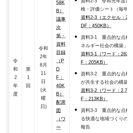
資料2-3 令和元年度
58K
検・評価シート（毎年度
B）
資料2-3（エクセル：22
議事
DF：450KB）
次
第・
資料3-1 重点的な点
資料
ネルギー社会の構築」に
令和
目録
資料3-1（ワード：262K
2年
令
（P
F：205KB）
8月
和
第
D
11
資料3-2 重点的な点
2
1
F：
日
が共生する社会の構築」
年
回
40K
(火
資料3-2（ワード：2,73
度
B）
曜
F：213KB）
配席
日)
資料3-3 重点的な点
図
る快適な地域づくりの推
（ワ
報告
ー