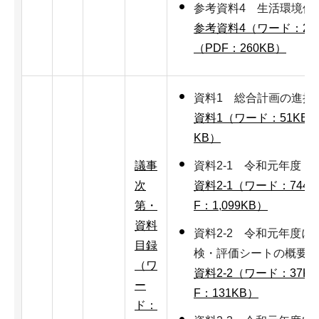
参考資料4 生活環境保
参考資料4（ワード：20
（PDF：260KB）
資料1 総合計画の進捗
資料1（ワード：51KB
KB）
議事
資料2-1 令和元年度 
次
資料2-1（ワード：744K
第・
F：1,099KB）
資料
資料2-2 令和元年度
目録
検・評価シートの概要に
（ワ
資料2-2（ワード：37K
ー
F：131KB）
ド：