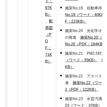
ド：
97K
施策No.19 自動車
B）
No.19（ワード：40KB
、
配
F：223KB）
席図
施策No.20 光化学オ
（P
の推進
施策No.20（ワ
D
No.20（PDF：184KB）
F：
施策No.21 PM2.5
71K
（ワード：35KB）
、
施策
B）
KB）
施策No.22 アスベス
進
施策No.22（ワード
2（PDF：122KB）
施策No.23 水質汚
23（ワード：37KB）
、