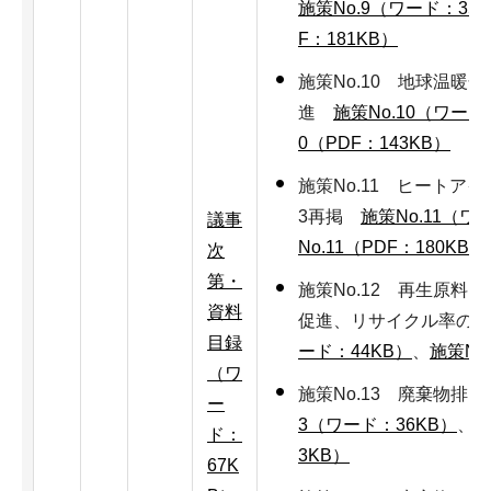
施策No.9（ワード：35
F：181KB）
施策No.10 地球温暖
進
施策No.10（ワード
0（PDF：143KB）
施策No.11 ヒートア
3再掲
施策No.11（ワ
議事
No.11（PDF：180KB）
次
第・
施策No.12 再生原料
資料
促進、リサイクル率の
目録
ード：44KB）
、
施策No
（ワ
施策No.13 廃棄物
ー
3（ワード：36KB）
、
施
ド：
3KB）
67K