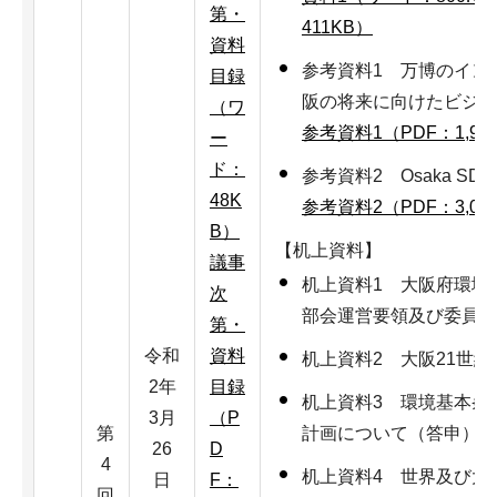
第・
411KB）
資料
参考資料1 万博のイン
目録
阪の将来に向けたビジョ
（ワ
参考資料1（PDF：1,98
ー
ド：
参考資料2 Osaka SD
48K
参考資料2（PDF：3,00
B）
【机上資料】
議事
机上資料1 大阪府環境
次
部会運営要領及び委員名
第・
令和
資料
机上資料2 大阪21世
2年
目録
机上資料3 環境基本条
3月
（P
第
計画について（答申）
26
D
4
机上資料4 世界及び大
日
F：
回