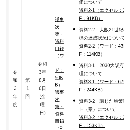
価について
資料2-1（エクセル：31
F：91KB）
議事
次
資料2-2 大阪21世紀
第・
標の達成状況について
資料
資料2-2（ワード：43K
目録
F：114KB）
（ワ
ー
令和
資料3-1 2030大阪
ド：
令
3年
理について
50K
和
第
8月
資料3-1（ワード：679K
B）
3
1
6日
F：244KB）
議事
年
回
(金
次
資料3-2 講じた施策
度
曜
第・
ト（案）について
日)
資料
資料3-2（エクセル：24
目録
F：153KB）
（P