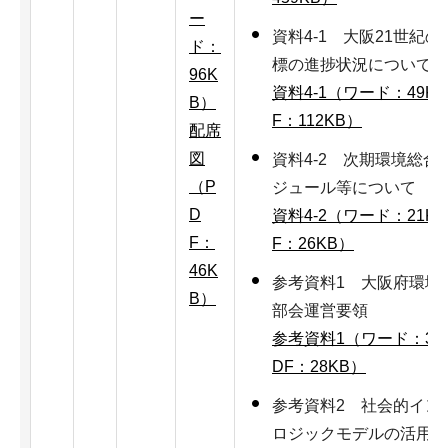
ー
資料4-1 大阪21世紀
ド：
標の進捗状況について
96K
資料4-1（ワード：49K
B）
F：112KB）
配席
図
資料4-2 次期環境総
（P
ジュール等について
D
資料4-2（ワード：21K
F：
F：26KB）
46K
参考資料1 大阪府環境
B）
部会運営要領
参考資料1（ワード：31
DF：28KB）
参考資料2 社会的イン
ロジックモデルの活用に