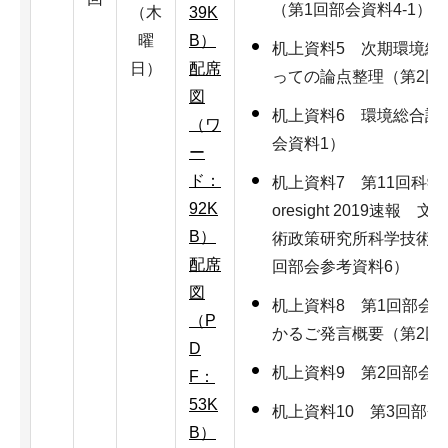
（第1回部会資料4-1）
（木
39K
曜
B）
机上資料5 次期環境総
日）
配席
っての論点整理（第2回
図
机上資料6 環境総合計
（ワ
会資料1）
ー
ド：
机上資料7 第11回科学
92K
oresight 2019速
B）
術政策研究所科学技術予
配席
回部会参考資料6）
図
机上資料8 第1回部会
（P
かるご発言概要（第2回
D
机上資料9 第2回部会
F：
53K
机上資料10 第3回部
B）