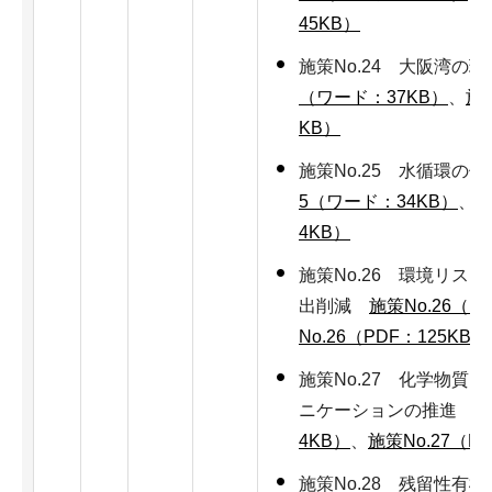
45KB）
施策No.24 大阪湾
（ワード：37KB）
、
施策
KB）
施策No.25 水循環
5（ワード：34KB）
、
施
4KB）
施策No.26 環境リス
出削減
施策No.26（ワ
No.26（PDF：125KB）
施策No.27 化学物質
ニケーションの推進
施
4KB）
、
施策No.27（P
施策No.28 残留性有