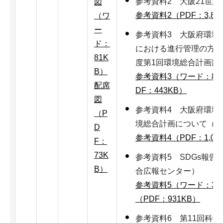
参考資料2 大阪21世
図
参考資料2（PDF：3,83
（ワ
ー
参考資料3 大阪府環境
ド：
における進行管理の方法
81K
度第1回環境総合計画部
B）
参考資料3（ワード：86
配席
DF：443KB）
図
参考資料4 大阪府環境
（P
境総合計画について（諮
D
参考資料4（PDF：1,01
F：
73K
参考資料5 SDGs報告
B）
合広報センター）
参考資料5（ワード：30
（PDF：931KB）
参考資料6 第11回科学