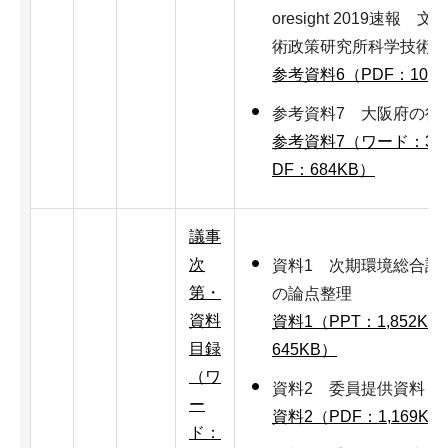
oresight 2019速
術政策研究所科学技術予
参考資料6（PDF：10,2
参考資料7 大阪府の行
参考資料7（ワード：39
DF：684KB）
議事
次
資料1 次期環境総合計
第・
の論点整理
資料
資料1（PPT：1,852KB
目録
645KB）
（ワ
資料2 委員提供資料（
ー
資料2（PDF：1,169KB
ド：