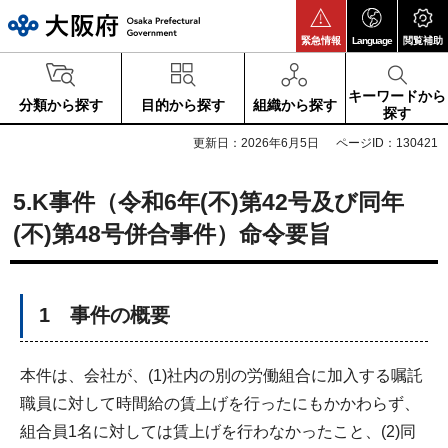
大阪府
緊急情報
Language
閲覧補助
キーワードから
分類から探す
目的から探す
組織から探す
探す
更新日：2026年6月5日
ページID：130421
5.K事件（令和6年(不)第42号及び同年
(不)第48号併合事件）命令要旨
1 事件の概要
本件は、会社が、(1)社内の別の労働組合に加入する嘱託
職員に対して時間給の賃上げを行ったにもかかわらず、
組合員1名に対しては賃上げを行わなかったこと、(2)同