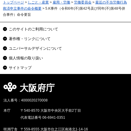
トップページ
>
しごと・産業
>
雇用・労働
>
労働委員会
>
最近の不当労働行為
救済申立事件の命令概要
> 5.K事件（令和6年(不)第42号及び同年(不)第48号併
合事件）命令要旨
このサイトのご利用について
著作権・リンクについて
ユニバーサルデザインについて
個人情報の取り扱い
サイトマップ
大阪府庁
法人番号：4000020270008
本庁
〒540-8570 大阪市中央区大手前2丁目
代表電話番号 06-6941-0351
咲洲庁舎
〒559-8555 大阪市住之江区南港北1-14-16