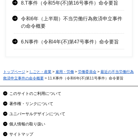
8.T事件（令和5年(不)第16号事件）命令要旨
令和6年（上半期）不当労働行為救済申立事件
の命令概要
6.N事件（令和4年(不)第47号事件）命令要旨
トップページ
>
しごと・産業
>
雇用・労働
>
労働委員会
>
最近の不当労働行為
救済申立事件の命令概要
> 11.K事件（令和6年(不)第11号事件）命令要旨
このサイトのご利用について
著作権・リンクについて
ユニバーサルデザインについて
個人情報の取り扱い
サイトマップ