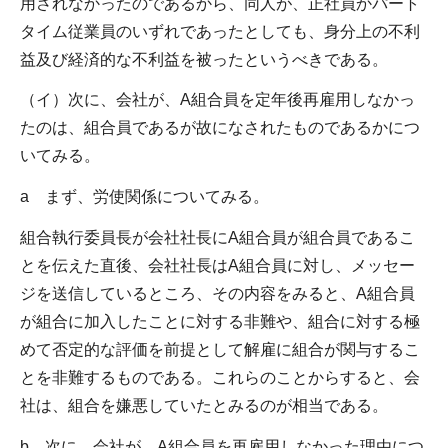
用されなかったのであるから、同人が、正社員かパート
タイム従業員のいずれであったとしても、身分上の不利
益及び経済的な不利益を被ったというべきである。
（イ）次に、会社が、A組合員を定年後再雇用しなかっ
たのは、組合員であるが故になされたものであるかにつ
いてみる。
a まず、労使関係についてみる。
組合執行委員長が会社社長にA組合員が組合員であるこ
とを伝えた直後、会社社長はA組合員に対し、メッセー
ジを送信しているところ、その内容をみると、A組合員
が組合に加入したことに対する非難や、組合に対する極
めて否定的な評価を前提として解雇に組合が関与するこ
とを非難するものである。これらのことからすると、会
社は、組合を嫌悪していたとみるのが相当である。
b 次に、会社が、A組合員を再雇用しなかった理由につ