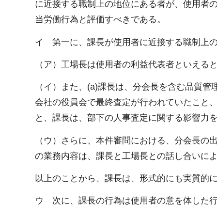
に近接する職制上の地位にある者が、使用者
当労働行為と評価すべきである。
イ 第一に、課長が使用者に近接する職制上
（ア）工場長は使用者の利益代表者といえる
（イ）また、(a)課長は、分会長を含む品質管
会社の役員会で最終査定が行われていたこと、
と、課長は、部下の人事査定に関する影響力
（ウ）さらに、本件審問における、分会長の
の業務内容は、課長と工場長との話し合いに
以上のことから、課長は、形式的にも実質的
ウ 次に、課長の行為は使用者の意を体した