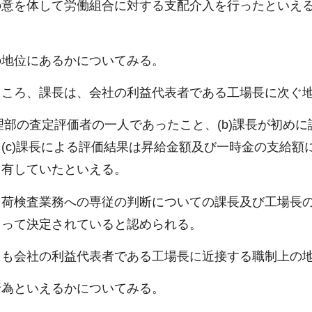
の意を体して労働組合に対する支配介入を行ったといえ
の地位にあるかについてみる。
ところ、課長は、会社の利益代表者である工場長に次ぐ
理部の査定評価者の一人であったこと、(b)課長が初め
(c)課長による評価結果は昇給金額及び一時金の支給額
を有していたといえる。
出荷検査業務への専従の判断についての課長及び工場長
よって決定されていると認められる。
にも会社の利益代表者である工場長に近接する職制上の
行為といえるかについてみる。