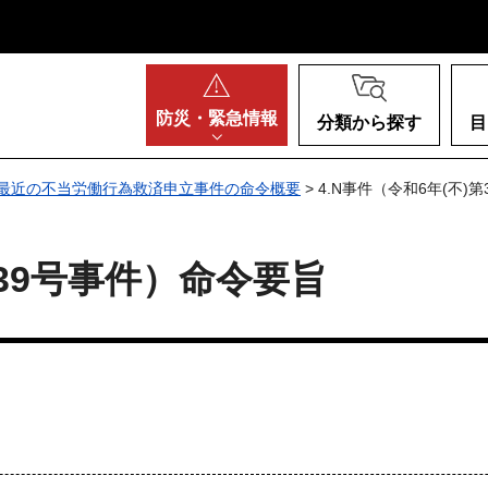
阪府
防災・
緊急情報
分類から探す
目
最近の不当労働行為救済申立事件の命令概要
> 4.N事件（令和6年(不)
第39号事件）命令要旨