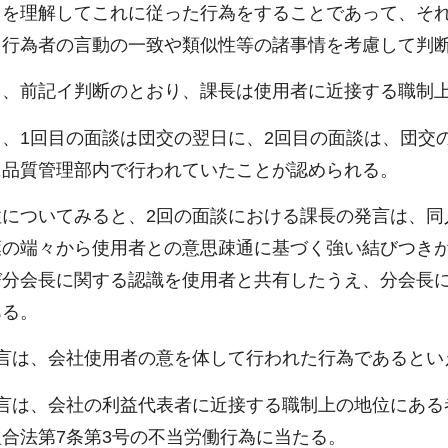
えを理解してこれに従った行為をすることであって、そ
と行為者の言動の一致や類似性等の諸事情を考慮して判
と、前記イ判断のとおり、課長は使用者に近接する職制
、1回目の面談は団交の翌日に、2回目の面談は、団交
に品質管理部内で行われていたことが認められる。
についてみると、2回の面談における課長の発言は、同
葉の端々から使用者との意思疎通に基づく強い結びつき
び分会長に関する認識を使用者と共有したうえ、分会長
ある。
言は、会社使用者の意を体して行われた行為であるとい
言は、会社の利益代表者に近接する職制上の地位にある
合法第7条第3号の不当労働行為に当たる。