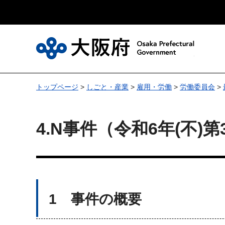
大
トップページ
>
しごと・産業
>
雇用・労働
>
労働委員会
>
4.N事件（令和6年(不)
1 事件の概要