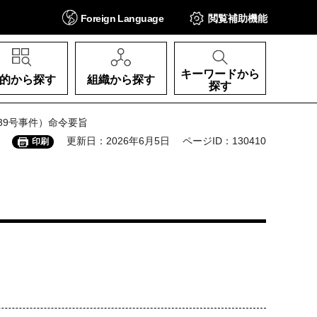
Foreign
Language
閲覧補助
機能
キーワードから
的から探す
組織から探す
探す
第39号事件）命令要旨
更新日：2026年6月5日
ページID：130410
印刷