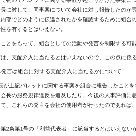
交で初めてパレットに関する事故が起こりかけた事案に
会長に対して、同事案について会社に対し報告したのか
社内部でどのように伝達されたかを確認するために組合
能性を有するとはいえない。
たことをもって、組合としての活動や発言を制限する可
言は、支配介入に当たるとはいえないので、この点に係
る発言は組合に対する支配介入に当たるかについて
長が上記パレットに関する事案を組合に報告したことを
分会長の服務規律違反を追及したり、今後の人事評価に
って、これらの発言を会社の使用者が行ったのであれば
第2条第1号の「利益代表者」に該当するとはいえない