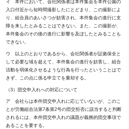
イ 本件において、会社関係者は本件集会を本件公園の
入口付近から短時間撮影したにとどまり、この撮影によ
り、組合員のあいさつが妨害され、本件集会の進行に支
障を来したとみることはできない。また、この撮影が、
本件集会のその後の進行に影響を及ぼしたとみることも
できない。
ウ 以上のとおりであるから、会社関係者が証拠保全と
して必要な域を超えて、本件集会の進行を妨害し、組合
活動を弱体化させるような行為を行ったということはで
きず、この点に係る申立てを棄却する。
（3）団交申入れへの対応について
ア 会社らは本件団交申入れに応じていないが、このこ
とが労働組合法第7条第2号の団交拒否に該当すると判断
されるには、本件団交申入れの議題が義務的団交事項で
あることを要する。