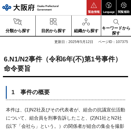
大阪府
緊急情報
Language
閲覧補助
キーワードから
分類から探す
目的から探す
組織から探す
探す
更新日：2025年5月12日
ページID：107375
6.N1/N2事件（令和6年(不)第1号事件）
命令要旨
1 事件の概要
本件は、(1)N2社及びその代表者が、組合の抗議宣伝活動
について、組合員を刑事告訴したこと、(2)N1社とN2社
(以下「会社ら」という。）の関係者が組合の集会を撮影