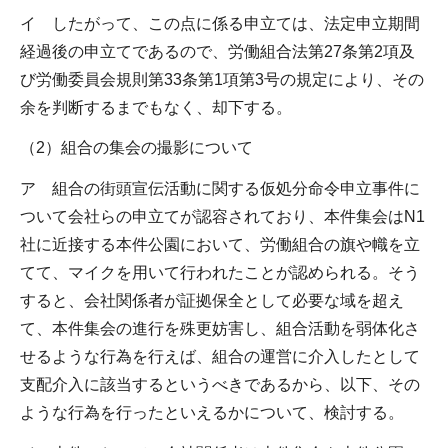
イ したがって、この点に係る申立ては、法定申立期間
経過後の申立てであるので、労働組合法第27条第2項及
び労働委員会規則第33条第1項第3号の規定により、その
余を判断するまでもなく、却下する。
（2）組合の集会の撮影について
ア 組合の街頭宣伝活動に関する仮処分命令申立事件に
ついて会社らの申立てが認容されており、本件集会はN1
社に近接する本件公園において、労働組合の旗や幟を立
てて、マイクを用いて行われたことが認められる。そう
すると、会社関係者が証拠保全として必要な域を超え
て、本件集会の進行を殊更妨害し、組合活動を弱体化さ
せるような行為を行えば、組合の運営に介入したとして
支配介入に該当するというべきであるから、以下、その
ような行為を行ったといえるかについて、検討する。