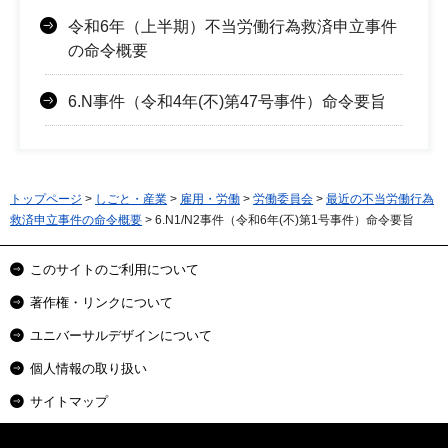
令和6年（上半期）不当労働行為救済申立事件
の命令概要
6.N事件（令和4年(不)第47号事件）命令要旨
トップページ
>
しごと・産業
>
雇用・労働
>
労働委員会
>
最近の不当労働行為
救済申立事件の命令概要
> 6.N1/N2事件（令和6年(不)第1号事件）命令要旨
このサイトのご利用について
著作権・リンクについて
ユニバーサルデザインについて
個人情報の取り扱い
サイトマップ