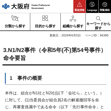
大阪府
緊急情報
Language
閲覧補助
キーワードから
分類から探す
目的から探す
組織から探す
探す
更新日：2026年6月5日
ページID：94390
3.N1/N2事件（令和5年(不)第54号事件）
命令要旨
1 事件の概要
本件は、組合がN1社とN2社(以下「会社ら」という。）
に対して、(1)当委員会が組合員2名の解雇撤回等を命
じ、再審査係属中である命令（以下「先行事件命令」と