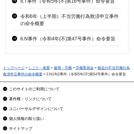
8.T事件（令和5年(不)第16号事件）命令要旨
令和6年（上半期）不当労働行為救済申立事件
の命令概要
6.N事件（令和4年(不)第47号事件）命令要旨
トップページ
>
しごと・産業
>
雇用・労働
>
労働委員会
>
最近の不当労働行為
救済申立事件の命令概要
> 3.N1/N2事件（令和5年(不)第54号事件）命令要旨
このサイトのご利用について
著作権・リンクについて
ユニバーサルデザインについて
個人情報の取り扱い
サイトマップ