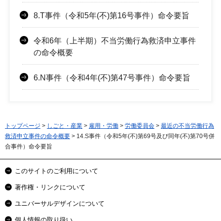
8.T事件（令和5年(不)第16号事件）命令要旨
令和6年（上半期）不当労働行為救済申立事件
の命令概要
6.N事件（令和4年(不)第47号事件）命令要旨
トップページ
>
しごと・産業
>
雇用・労働
>
労働委員会
>
最近の不当労働行為
救済申立事件の命令概要
> 14.S事件（令和5年(不)第69号及び同年(不)第70号併
合事件）命令要旨
このサイトのご利用について
著作権・リンクについて
ユニバーサルデザインについて
個人情報の取り扱い