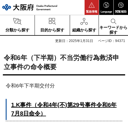
大阪府
緊急情報
Language
閲覧補助
キーワードから
分類から探す
目的から探す
組織から探す
探す
更新日：2025年1月31日
ページID：94371
令和6年（下半期）不当労働行為救済申
立事件の命令概要
令和6年下半期交付分
1.K事件（令和4年(不)第29号事件令和6年
7月8日命令）