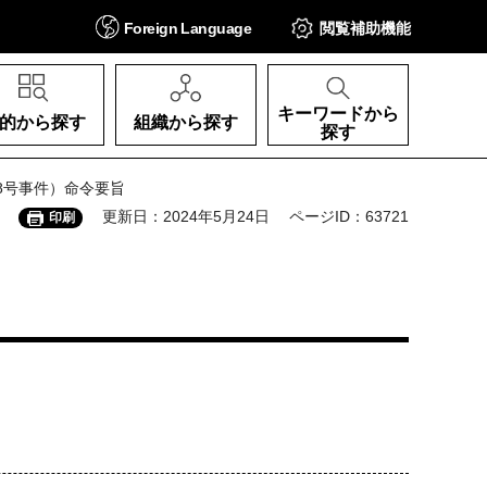
Foreign
Language
閲覧補助
機能
キーワードから
的から探す
組織から探す
探す
)第8号事件）命令要旨
更新日：2024年5月24日
ページID：63721
印刷