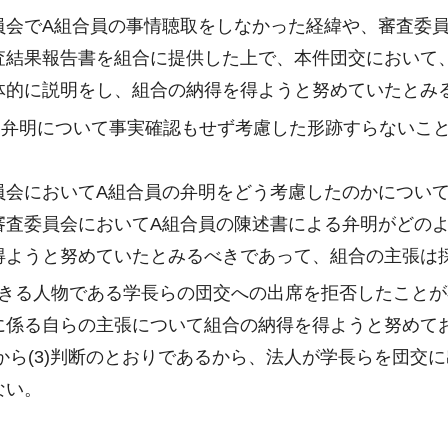
員会でA組合員の事情聴取をしなかった経緯や、審査委
査結果報告書を組合に提供した上で、本件団交において
体的に説明をし、組合の納得を得ようと努めていたとみ
る弁明について事実確認もせず考慮した形跡すらないこ
員会においてA組合員の弁明をどう考慮したのかについ
審査委員会においてA組合員の陳述書による弁明がどの
得ようと努めていたとみるべきであって、組合の主張は
説明できる人物である学長らの団交への出席を拒否したこ
に係る自らの主張について組合の納得を得ようと努めて
)から(3)判断のとおりであるから、法人が学長らを団
ない。