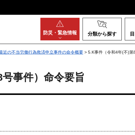
阪府
防災・
緊急情報
分類から探す
目
最近の不当労働行為救済申立事件の命令概要
> 5.K事件（令和4年(不
第8号事件）命令要旨