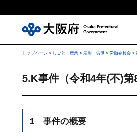
大
トップページ
>
しごと・産業
>
雇用・労働
>
労働委員会
>
5.K事件（令和4年(不)
1 事件の概要