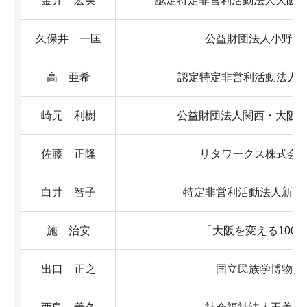
金井 宏実
認定特定非営利活動法人大阪N
久保井 一匡
公益財団法人小野奨
高 亜希
認定特定非営利活動法人
崎元 利樹
公益財団法人関西・大阪2
佐藤 正隆
リタワークス株式会
白井 智子
特定非営利活動法人新公
施 治安
「大阪を変える100
出口 正之
国立民族学博物館