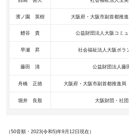
西島 善久
社会福祉法人玉美福
濱ノ園 英樹
大阪府・大阪市副首都推進局
鱧谷 貴
公益財団法人大阪コミュニ
早瀬 昇
社会福祉法人大阪ボラン
藤田 清
公益財団法人藤田
舟橋 正徳
大阪府・大阪市副首都推進局 
堀井 良殷
大阪財団・社団連
（50音順・2023(令和5)年9月12日現在）