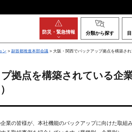
阪府
防災・
緊急情報
分類から探す
目
ョン
>
副首都推進本部会議
> 大阪・関西でバックアップ拠点を構築さ
ップ拠点を構築されている企
別）
の企業の皆様が、本社機能のバックアップに向けた取組