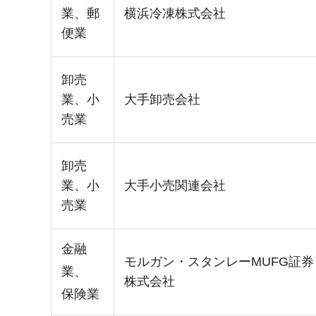
業、郵
横浜冷凍株式会社
便業
卸売
業、小
大手卸売会社
売業
卸売
業、小
大手小売関連会社
売業
金融
モルガン・スタンレーMUFG証券
業、
株式会社
保険業