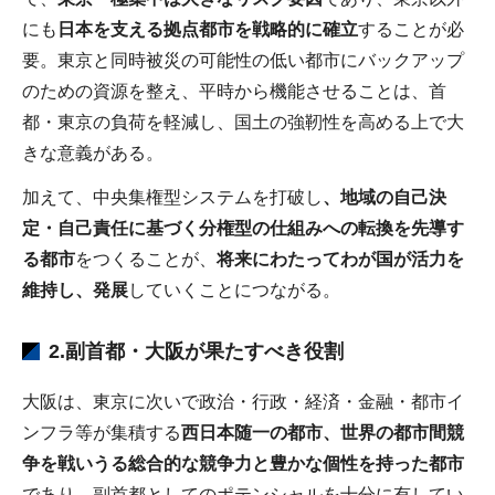
にも
日本を⽀える拠点都市を戦略的に確⽴
することが必
要。東京と同時被災の可能性の低い都市にバックアップ
のための資源を整え、平時から機能させることは、首
都・東京の負荷を軽減し、国土の強靭性を高める上で大
きな意義がある。
加えて、中央集権型システムを打破し
、地域の自己決
定・自己責任に基づく分権型の仕組みへの転換を先導す
る都市
をつくることが、
将来にわたってわが国が活⼒を
維持し、発展
していくことにつながる。
2.副首都・大阪が果たすべき役割
大阪は、東京に次いで政治・行政・経済・金融・都市イ
ンフラ等が集積する
西日本随一の都市、世界の都市間競
争を戦いうる総合的な競争力と豊かな個性を持った都市
であり、副首都としてのポテンシャルを十分に有してい