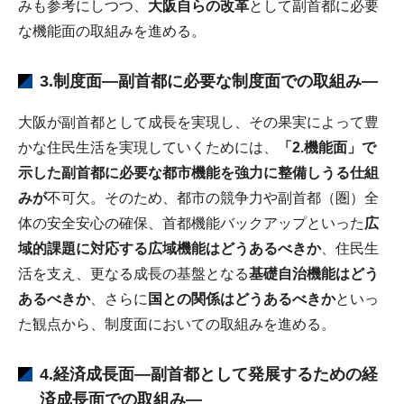
みも参考にしつつ、
大阪自らの改革
として副首都に必要
な機能面の取組みを進める。
3.制度面―副首都に必要な制度面での取組み―
大阪が副首都として成長を実現し、その果実によって豊
かな住民生活を実現していくためには、
「2.機能面」で
示した副首都に必要な都市機能を強力に整備しうる仕組
みが
不可欠。そのため、都市の競争力や副首都（圏）全
体の安全安心の確保、首都機能バックアップといった
広
域的課題に対応する広域機能はどうあるべきか
、住民生
活を支え、更なる成長の基盤となる
基礎自治機能はどう
あるべきか
、さらに
国との関係はどうあるべきか
といっ
た観点から、制度面においての取組みを進める。
4.経済成長面―副首都として発展するための経
済成長面での取組み―