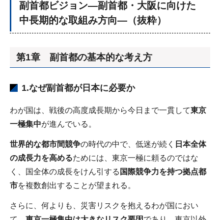
副首都ビジョン―副首都・大阪に向けた
中長期的な取組み方向―（抜粋）
第1章 副首都の基本的な考え方
1.なぜ副首都が日本に必要か
わが国は、戦後の高度成⻑期から今日まで⼀貫して
東京
一極集中
が進んでいる。
世界的な都市間競争
の時代の中で、低迷が続く
日本全体
の成長力を⾼める
ためには、東京⼀極に頼るのではな
く、国全体の成⻑をけん引する
国際競争力を持つ拠点都
市
を複数創出することが望まれる。
さらに、何よりも、災害リスクを抱えるわが国におい
て、
東京一極集中は大きなリスク要因
であり、東京以外