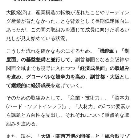
大阪経済は、産業構造の転換が遅れたことやリーディン
グ産業が育たなかったことを背景として長期低迷傾向に
あったが、この間の取組みを通じて成長に向けた明るい
兆しが見え始めている状況。
こうした流れを確かなものにするため
、「機能面」「制
度面」の基盤整備と並行して、
副首都圏となる京阪神や
関西全域までも視野に入れつつ
「経済成長面」の取組み
を進め、グローバルな競争力を高め、副首都・大阪とし
て継続的に経済成長
を遂げていく。
そのための取組みとして、「産業・技術力」、「資本力
(ハード・ソフトインフラ)」、「人材力」の3つの要素か
ら課題と方向性を見出し、それぞれについて重点的な取
組みを進める。
また、現在
、「大阪・関西万博の開催」と「統合型リゾ