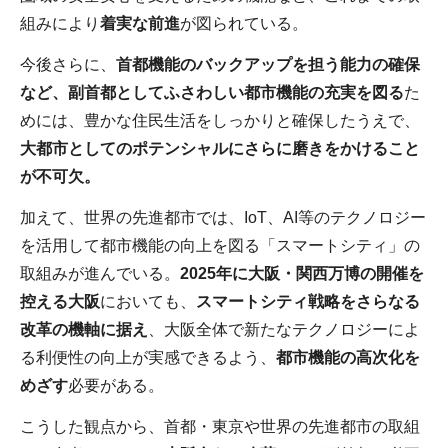
組みにより
着実な前進
が図られている。
今後さらに、
首都機能のバックアップを担う能力の確保
など、副首都としてふさわしい都市機能の充実を図る
た
めには、豊かな住民生活をしっかりと確保したうえで、
大都市としてのポテンシャルにさらに磨きをかけること
が不可欠。
加えて、世界の先進都市では、IoT、AI等のテクノロジー
を活用して都市機能の向上を図る「スマートシティ」の
取組みが進んでいる。
2025年に大阪・関西万博の開催を
控える大阪
においても、
スマートシティ戦略をさらなる
改革の機軸に据え
、大阪全体で新たなテクノロジーによ
る利便性の向上が実感できるよう、
都市機能の高次化を
めざす
必要がある。
こうした観点から、首都・東京や世界の先進都市の取組