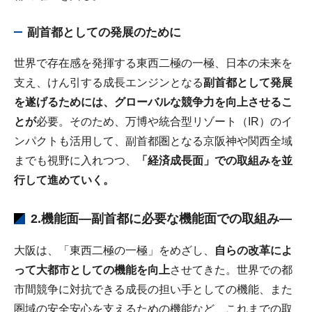
副首都としての発展のために
世界で存在感を発揮する東西二極の一極、日本の未来を
支え、けん引する成長エンジンとなる
副首都として発展
を遂げるためには、グローバルな競争力を向上させるこ
とが
必要。そのため、万博や統合型リゾート（IR）のイ
ンパクトも活用して、副首都圏となる京阪神や関西全域
までも視野に入れつつ、
「経済成長面」での取組みを並
行して進めていく。
2.機能面―副首都に必要な機能面での取組み―
大阪は、「東西二極の一極」をめざし、
自らの改革によ
って大都市としての機能を向上
させてきた。世界での都
市間競争に対抗できる成長の担い手としての機能、また
圏域の安全安心を支えるための機能など、これまでの取