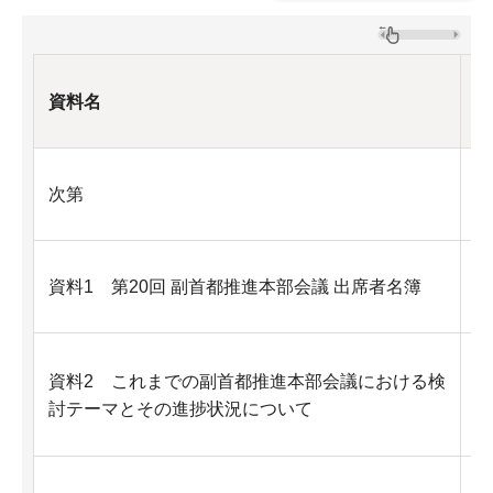
資料名
P
次
次第
資料1 第20回 副首都推進本部会議 出席者名簿
F
資料2 これまでの副首都推進本部会議における検
討テーマとその進捗状況について
F