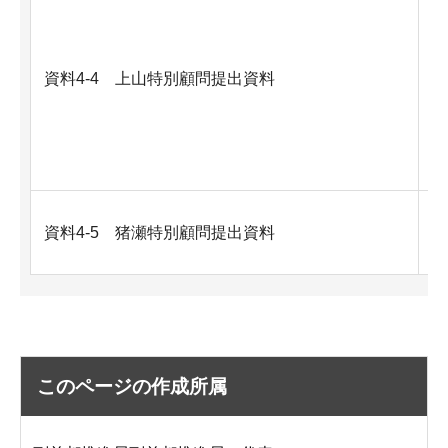
資料4-4 上山特別顧問提出資料
6
資
資料4-5 猪瀬特別顧問提出資料
F
このページの作成所属