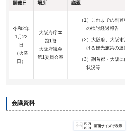
開催日
場所
議題
（1）これまでの副首都
の検討経過報告
令和2年
大阪府庁本
1月22
（2）大阪府、大阪市及
館1階
日
ける観光施策の連携
大阪府議会
（火曜
第1委員会室
（3）副首都・大阪に向
日）
状況等
会議資料
画面サイズで表示