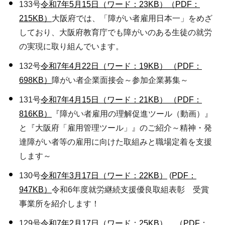
133号
令和7年5月15日（ワード：23KB）
（PDF：
215KB）
大阪府では、「障がい者雇用日本一」をめざ
しており、大阪府教育庁でも障がいのある生徒の就労
の実現に取り組んでいます。
132号
令和7年4月22日（ワード：19KB）
（PDF：
698KB）
障がい者企業面接会～参加企業募集～
131号
令和7年4月15日（ワード：21KB）
（PDF：
816KB）
『障がい者雇用の理解促進ツール（動画）』
と『大阪府「雇用管理ツール」』のご紹介～精神・発
達障がい者等の雇用に向けた取組みと職場定着を支援
します～
130号
令和7年3月17日（ワード：22KB）
(
PDF：
947KB）
令和6年度就労継続支援優良取組表彰 受賞
事業所を紹介します！
129号
令和7年2月17日（ワード：25KB）
（PDF：