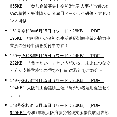
655KB）
【参加企業募集】令和8年度 人事担当者のた
めの精神・発達障がい者雇用ベーシック研修・アドバ
ンス研修
151号
令和8年6月15日（ワード：26KB）
（PDF：
195KB）
精神障がい者社会生活適応訓練事業の協力事
業所の登録申請を受付中です！
150号
令和8年5月15日（ワード：24KB）
（PDF：
222KB）
「働きたい！」という想いを、未来につなぐ
～府立支援学校での“学び×仕事”の取組をご紹介～
149号
令和8年4月15日（ワード：21KB）
（PDF：
194KB）
大阪商工会議所主催『障がい者雇用促進セミ
ナー』
148号
令和8年3月16日（ワード：20KB）
（PDF：
929KB）
令和7年度大阪府就労継続支援優良取組表彰