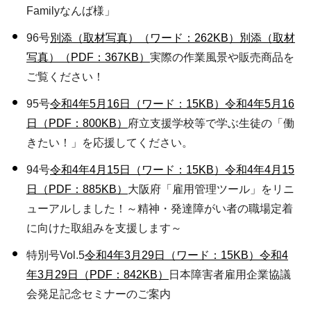
Familyなんば様」
96号
別添（取材写真）（ワード：262KB）
別添（取材
写真）（PDF：367KB）
実際の作業風景や販売商品を
ご覧ください！
95号
令和4年5月16日（ワード：15KB）
令和4年5月16
日（PDF：800KB）
府立支援学校等で学ぶ生徒の「働
きたい！」を応援してください。
94号
令和4年4月15日（ワード：15KB）
令和4年4月15
日（PDF：885KB）
大阪府「雇用管理ツール」をリニ
ューアルしました！～精神・発達障がい者の職場定着
に向けた取組みを支援します～
特別号Vol.5
令和4年3月29日（ワード：15KB）
令和4
年3月29日（PDF：842KB）
日本障害者雇用企業協議
会発足記念セミナーのご案内