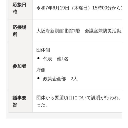
応接日
令和7年6月19日（木曜日）15時00分から16
時
応接場
大阪府新別館北館1階 会議室兼防災活動ス
所
団体側
代表 他1名
参加者
府側
政策企画部 2人
団体から要望項目について説明が行われ、本
議事要
った。
旨