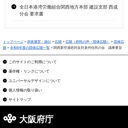
全日本港湾労働組合関西地方本部 建設支部 西成
分会 要求書
トップページ
>
府政運営・統計
>
広聴
>
広聴（府民の声・団体広聴）
>
団体広
聴
>
令和6年度の団体広聴一覧
> 関西新空港絶対反対泉州住民の会 議事要旨
このサイトのご利用について
著作権・リンクについて
ユニバーサルデザインについて
個人情報の取り扱い
サイトマップ
大阪府庁