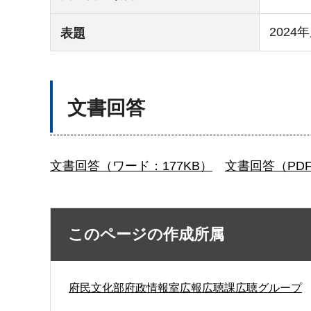
202
表題
文書回答
文書回答（ワード：177KB）
文書回答（PDF
このページの作成所属
府民文化部府政情報室広報広聴課広聴グループ