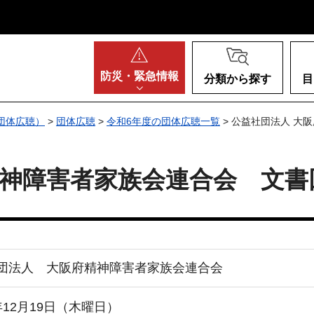
阪府
防災・
緊急情報
分類から探す
目
団体広聴）
>
団体広聴
>
令和6年度の団体広聴一覧
> 公益社団法人 大
神障害者家族会連合会 文書
団法人 大阪府精神障害者家族会連合会
年12月19日（木曜日）