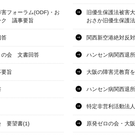
フォーラム(ODF)・お
旧優生保護法被害大
ーク 議事要旨
おさか旧優生保護
回答
関西新空港絶対反
うの会 文書回答
ハンセン病関西退
事要旨
大阪の障害児教育
書
ハンセン病関西退
特定非営利活動法
要望書(1)
原発ゼロの会・大