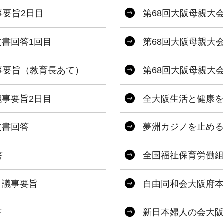
事要旨2日目
第68回大阪母親大
書回答1回目
第68回大阪母親大
事要旨（教育長あて）
第68回大阪母親大
事要旨2日目
全大阪生活と健康を
文書回答
夢洲カジノを止め
答
全国福祉保育労働
 議事要旨
自由同和会大阪府本
答
新日本婦人の会大