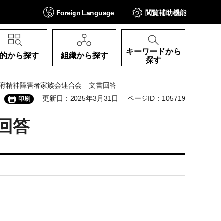
Foreign
Language
閲覧補助
機能
キーワードから
的から探す
組織から探す
探す
阪府精神障害者家族会連合会 文書回答
更新日：2025年3月31日
ページID：105719
印刷
回答