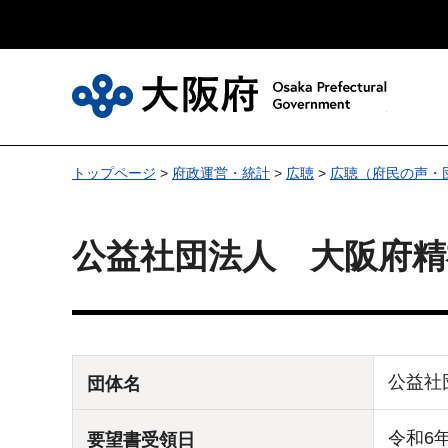
大
トップページ
>
府政運営・統計
>
広聴
>
広聴（府民の声・
公益社団法人 大阪府精
公益社
団体名
令和6
要望書受領日