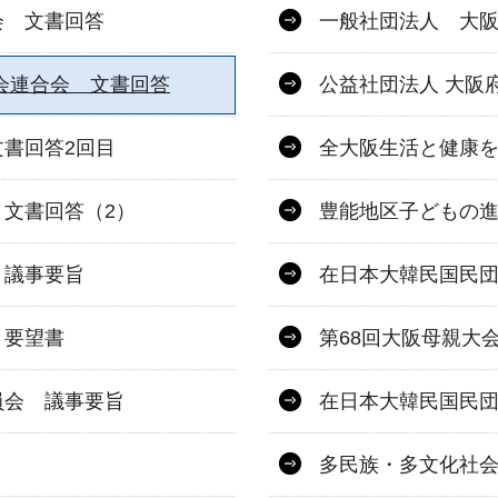
会 文書回答
一般社団法人 大阪
会連合会 文書回答
公益社団法人 大阪
書回答2回目
全大阪生活と健康を
文書回答（2）
豊能地区子どもの進
 議事要旨
在日本大韓民国民
 要望書
第68回大阪母親大
員会 議事要旨
在日本大韓民国民
多民族・多文化社