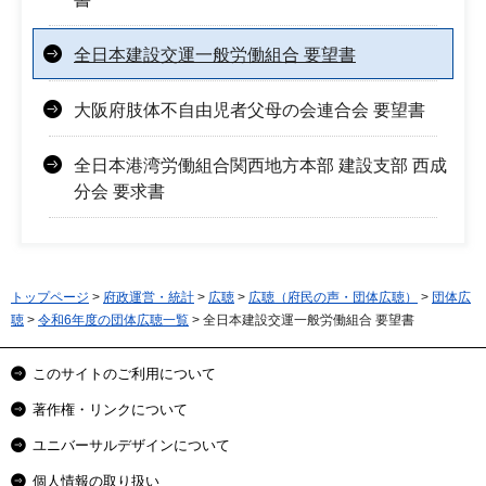
全日本建設交運一般労働組合 要望書
大阪府肢体不自由児者父母の会連合会 要望書
全日本港湾労働組合関西地方本部 建設支部 西成
分会 要求書
トップページ
>
府政運営・統計
>
広聴
>
広聴（府民の声・団体広聴）
>
団体広
聴
>
令和6年度の団体広聴一覧
> 全日本建設交運一般労働組合 要望書
このサイトのご利用について
著作権・リンクについて
ユニバーサルデザインについて
個人情報の取り扱い