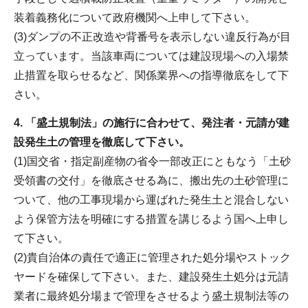
装着義務化について政府機関へ上申して下さい。
(3)ダンプの不正改造や背番号を表示しない違反行為が目
立っています。当該車両については建設現場への入場禁
止措置を取らせるなど、関係業界への指導徹底をして下
さい。
4. 「盛土規制法」の施行に合わせて、発注者・元請が建
設発生土の管理を徹底して下さい。
(1)国交省・指定副産物の省令一部改正にともなう「土砂
受領書の交付」を徹底させる為に、搬出先の土砂管理に
ついて、他の工事現場から運ばれた発生土と混合しない
よう保管方法を明確にする措置を講じるよう国へ上申し
て下さい。
(2)貴自治体の責任で適正に管理された処分場やストック
ヤードを確保して下さい。また、建設発生土処分は元請
業者に最終処分場まで管理をさせるよう盛土規制法等の