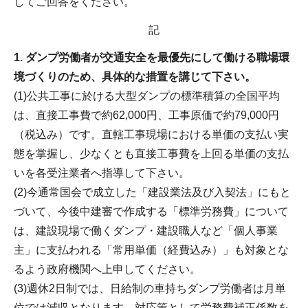
してご回答をください。
記
1. ダンプ労働者が交通安全を最優先にして働ける職場環
境づくりのため、具体的な措置を講じて下さい。
(1)公共工事に於ける大型ダンプの標準積算の全国平均
は、直接工事費で約62,000円、工事原価で約79,000円
（税込み）です。直轄工事現場における単価の支払い実
態を掌握し、少なくとも直接工事費を上回る単価の支払
いを各受注業者へ指導して下さい。
(2)今通常国会で成立した「建設業法及び入契法」にもと
づいて、今後中建審で作成する「標準労務費」について
は、建設現場で働くダンプ・建設職人など「個人事業
主」に支払われる「常用単価（経費込み）」も対象とな
るよう政府機関へ上申してください。
(3)週休2日制では、日給制の車持ちダンプ労働者は月単
位では減収となります。対応策として労務費補正係数を