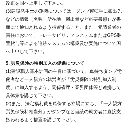
改正を国へ上申して下さい。
(3)建設発生土の運搬については、ダンプ運転手に搬出先
などの情報（名称・所在地、搬出量など必要書類）が書
面にて通知されるよう措置すること。また、元請業者の
責任において、トレーサビリティシステムまたはGPS装
置貸与等による追跡システムの構築及び実施について国
へ上申して下さい。
5. 労災保険の特別加入の促進について
(1)建設職人基本計画の主旨に基づいて、車持ちダンプ労
働者など一人親方の就労者が「労災保険の特別加入制
度」に加入するよう、関係省庁・業界団体等と連携して
具体策を講じて下さい。
(2)また、法定福利費を確保する立場に立ち、「一人親方
労災保険料相当分」がダンプなど当該の就労者に直接支
払われるよう措置を講じて下さい。