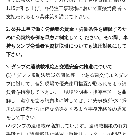
1.15に引き上げ、各発注工事現場において直接労働者へ
支払われるよう具体策を講じて下さい。
2. 公共工事で働く労働者の賃金・労働条件を確保するた
めに公契約条例を早急に制定してく ださい。その際、車
持ちダンプ労働者や資材取引についても適用対象にして
下さい。
3. ダンプの過積載根絶と交通安全の推進について
(1)「ダンプ規制法第12条団体等」である建交労加入ダン
プに対して、個別現場で優先使用措置が取られるよう請
負者を指導して下さい。「現場説明書・指導事項」を曲
解し、遵守を怠る請負者に対しては、出先事務所や出張
所の責任者から正確な指導をするよう事務連絡等の通知
をして下さい。
(2)ダンプの過積載が増加しています。過積載根絶の有力
手段として過積載防止装置（重量リミッター）の開発と