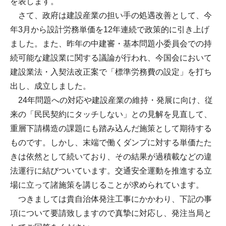
を表します。
さて、政府は建設産業の担い手の処遇改善として、今
年3月から設計労務単価を12年連続で政策的に引き上げ
ました。また、昨年の中建審・基本問題小委員会での持
続可能な建設業に関する議論が行われ、今国会において
建設業法・入契法改正案で「標準労務費の設定」を打ち
出し、成立しました。
24年問題への対応や建設産業の維持・発展に向け、従
来の「民民契約にタッチしない」との見解を見直して、
重層下請構造の課題にも踏み込んだ施策として期待する
ものです。しかし、末端で働くダンプに対する単価たた
きは依然として続いており、その結果が過積載などの違
法運行に結びついています。交通安全運動を推進する立
場に立って諸施策を講じることが求められています。
つきましては貴自治体発注工事にかかわり、下記の事
項について要請致しますので真摯に対応し、発注当局と