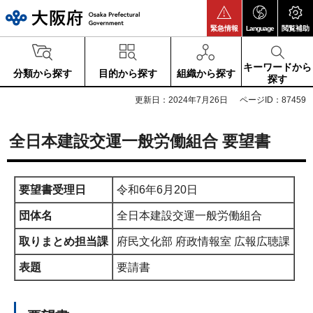
大阪府
緊急情報
Language
閲覧補助
キーワードから
分類から探す
目的から探す
組織から探す
探す
更新日：2024年7月26日
ページID：87459
全日本建設交運一般労働組合 要望書
要望書受理日
令和6年6月20日
団体名
全日本建設交運一般労働組合
取りまとめ担当課
府民文化部 府政情報室 広報広聴課
表題
要請書