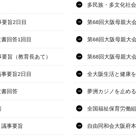
多民族・多文化社
事要旨2日目
第68回大阪母親大
書回答1回目
第68回大阪母親大
事要旨（教育長あて）
第68回大阪母親大
事要旨2日目
全大阪生活と健康を
文書回答
夢洲カジノを止め
答
全国福祉保育労働
 議事要旨
自由同和会大阪府本