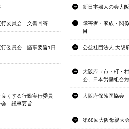
答
新日本婦人の会大
実行委員会 文書回答
障害者・家族・関係
目
行委員会 議事要旨1日
公益社団法人 大阪
大阪府（市・町・
会、日本労働組合
を良くする行動実行委員
大阪府保険医協会
合会 議事要旨
第68回大阪母親大