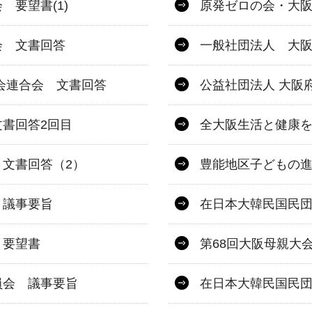
要望書(1)
原発ゼロの会・大
会 文書回答
一般社団法人 大阪
会連合会 文書回答
公益社団法人 大阪
書回答2回目
全大阪生活と健康を
文書回答（2）
豊能地区子どもの進
 議事要旨
在日本大韓民国民
 要望書
第68回大阪母親大
員会 議事要旨
在日本大韓民国民