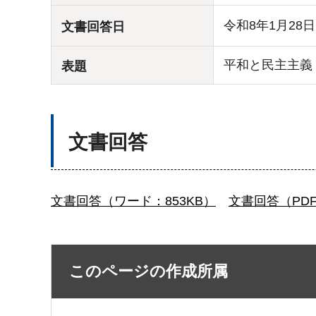
令和8年1月28
文書回答日
平和と民主主義
表題
文書回答
文書回答（ワード：853KB）
文書回答（PDF
このページの作成所属