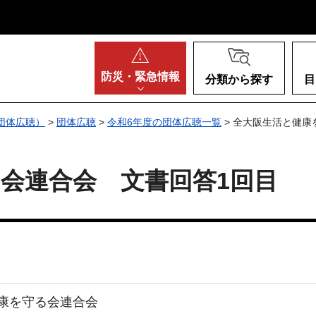
阪府
防災・
緊急情報
分類から探す
目
団体広聴）
>
団体広聴
>
令和6年度の団体広聴一覧
> 全大阪生活と健康
会連合会 文書回答1回目
康を守る会連合会