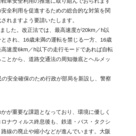
転車安全利用の推進に取り組んでおられます
の安全利用を促進するための総合的な対策を関
化されますよう要請いたします。
した。改正法では、最高速度が20km／h以
され、16歳未満の運転を禁じる一方、16歳
高速度6km／h以下の走行モードであれば自転
ることから、道路交通法の周知徹底とヘルメッ
民の安全確保のため行政が部局を新設し、警察
かが重要な課題となっており、環境に優しく
コロナウィルス終息後も、鉄道・バス・タクシ
、路線の廃止や縮小などが進んでいます。大阪