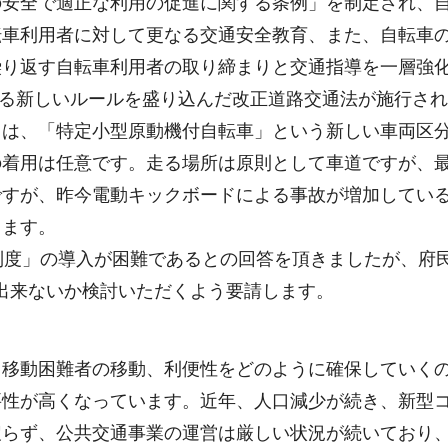
安全で適正な利用の促進に関する条例」を制定され、自
転車利用者に対して更なる交通安全教育、また、自転車
繰り返す自転車利用者の取り締まりと交通指導を一層強
ぐる新しいルールを盛り込んだ改正道路交通法が施行されま
は、「特定小型原動機付自転車」という新しい車両区分と
着用は任意です。走る場所は原則として車道ですが、最
ですが、昨今電動キックボードによる事故が増加してい
します。
制度」の導入が困難であるとの回答を頂きましたが、府
出来ないか検討いただくよう要請します。
移動困難者の移動、利便性をどのように確保していくの
要性が高くなっています。近年、人口減少が続き、新型
戻らず、公共交通事業の運営は厳しい状況が続いており