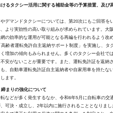
におけるタクシー活用に関する補助金等の予算措置、及び
やデマンドタクシーについては、第20次にもご回答を
れ、より実効性の高い取り組みが求められています。大
通網の効率的な運用が可能となる再編を行われるよう改
高齢者運転免許自主返納サポート制度」を実施し、タク
なく増加の傾向もみられません。多くのタクシー会社で
に不安がないことが重要です。また、運転免許証を返納
にも、自動車運転免許証自主返納者や自家用車を持たな
たします。
り締まりの強化について
転などが多く発生するなか、令和6年5月に自転車の交
、可決・成立し、2年以内に施行されることとなりまし