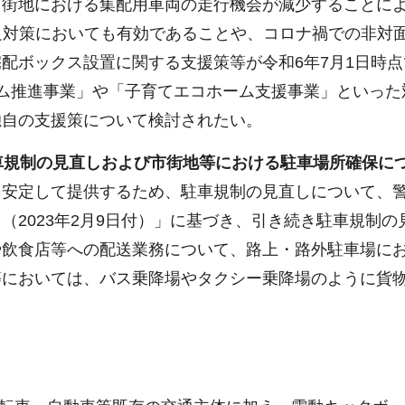
街地における集配用車両の走行機会が減少することによ
足対策においても有効であることや、コロナ禍での非対
配ボックス設置に関する支援策等が令和6年7月1日時点
ム推進事業」や「子育てエコホーム支援事業」といった
独自の支援策について検討されたい。
駐車規制の見直しおよび市街地等における駐車場所確保に
安定して提供するため、駐車規制の見直しについて、警
（2023年2月9日付）」に基づき、引き続き駐車規制
飲食店等への配送業務について、路上・路外駐車場にお
等においては、バス乗降場やタクシー乗降場のように貨