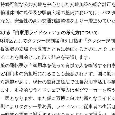
い持続可能な公共交通を中心とした交通施策の総合計画
の輸送体制の確保及び駅前広場の整備においては、バス
離など、安全性の高い交通施設整備をより一層進めてい
における「自家用ライドシェア」の考え方について
戦略特区としてタクシー規制緩和を目指す「タクシー規制
、提案者の立場で大阪市とともに参画するとのことでし
することを目的とした取り組みを要請します。
般の運転手が自家用車を使って有償で人を輸送する自家
など利用者の負担増になることも懸念されます。国に於
から課題があり、現行の道路運送法では自家用車活用事
います。本格的なライドシェア導入はギグワーカーを増
る一因となります。また仮に万博に向けた新たなライド
剰によりタクシー乗務員、ライドシェア従事者の生活は、
の一時的な需要に対応するためのライドシェア導入は、