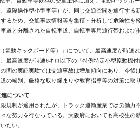
自転車、自動車等既存の交通主体に加え、電動キックボ
車、遠隔操作型小型車等）が、同じ交通空間を通行する
保するため、交通事故情報等を集積・分析して危険性を
、車道と分離された自転車道、自転車専用通行帯および
車（電動キックボード等）」について、最高速度が時速2
、最高速度が時速6キロ以下の「特例特定小型原動機付
この間の実証実験では交通事故は増加傾向にあり、今後
車道の峻別、厳格な取り締まりや教育指導等の対策に取
推進について
限規制が適用されたが、トラック運輸産業では労働力不
様々な努力を行なっている。大阪府においても高校生の
願いたい。