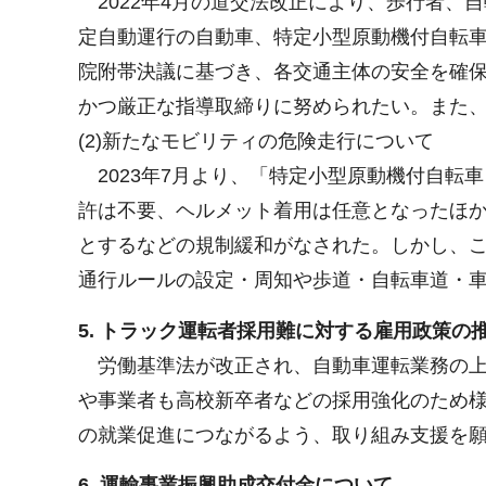
2022年4月の道交法改正により、歩行者、
定自動運行の自動車、特定小型原動機付自転
院附帯決議に基づき、各交通主体の安全を確
かつ厳正な指導取締りに努められたい。また
(2)新たなモビリティの危険走行について
2023年7月より、「特定小型原動機付自転
許は不要、ヘルメット着用は任意となったほか
とするなどの規制緩和がなされた。しかし、
通行ルールの設定・周知や歩道・自転車道・
5. トラック運転者採用難に対する雇用政策の
労働基準法が改正され、自動車運転業務の上
や事業者も高校新卒者などの採用強化のため
の就業促進につながるよう、取り組み支援を
6. 運輸事業振興助成交付金について