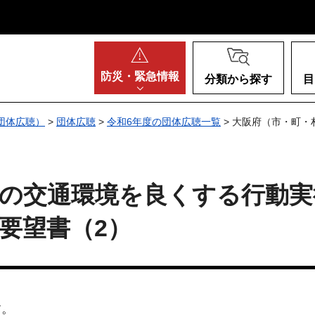
阪府
防災・
緊急情報
分類から探す
目
団体広聴）
>
団体広聴
>
令和6年度の団体広聴一覧
> 大阪府（市・町
の交通環境を良くする行動実
要望書（2）
す。