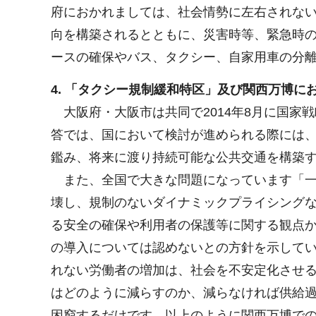
府におかれましては、社会情勢に左右されな
向を構築されるとともに、災害時等、緊急時
ースの確保やバス、タクシー、自家用車の分
4. 「タクシー規制緩和特区」及び関西万博
大阪府・大阪市は共同で2014年8月に国家
答では、国において検討が進められる際には
鑑み、将来に渡り持続可能な公共交通を構築
また、全国で大きな問題になっています「一
壊し、規制のないダイナミックプライシング
る安全の確保や利用者の保護等に関する観点
の導入については認めないとの方針を示して
れない労働者の増加は、社会を不安定化させ
はどのように減らすのか、減らなければ供給過
困窮するだけです。以上のように関西万博で