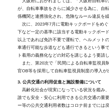
大阪府におかれましては、「大阪府自転車の
が、自転車事故をさらに減少させる為に、自
係機関と連携強化され、危険なルール違反を
次に、2023年7月に電動キックボードをめ
下など一定の基準に該当する電動キックボード
以上であれば免許不要で運転で、ヘルメットの
車通行可能な歩道なども通行できるという事
ト着用の義務化などの対応を講じるよう要請
また、第20次で「民間による自転車監視員
官OB等を採用して自転車監視員制度の導入が
3. 公共交通の利用促進と施設整備について
高齢化社会が現実になっている状況を鑑み、
誰でも安全・安心に利用できる公共交通の重
ー等の公共交通利用者数はコロナ前までには