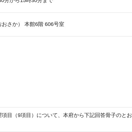
30分から15時30分まで
おさか） 本館6階 606号室
望項目（9項目）について、本府から下記回答骨子のと