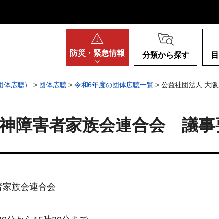
阪府
防災・
緊急情報
分類から探す
目
団体広聴）
>
団体広聴
>
令和6年度の団体広聴一覧
> 公益社団法人 大
神障害者家族会連合会 議事
者家族会連合会