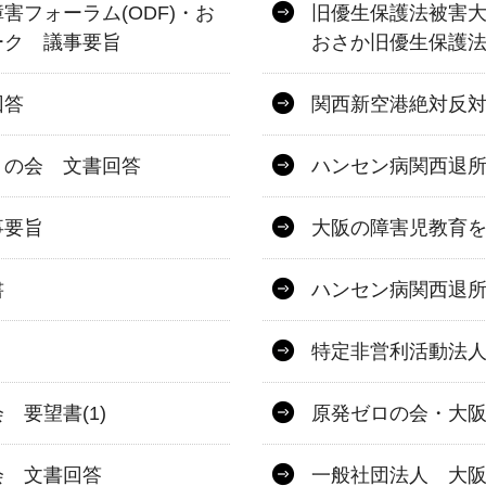
フォーラム(ODF)・お
旧優生保護法被害大
ーク 議事要旨
おさか旧優生保護
回答
関西新空港絶対反
うの会 文書回答
ハンセン病関西退
事要旨
大阪の障害児教育
書
ハンセン病関西退
特定非営利活動法
要望書(1)
原発ゼロの会・大
会 文書回答
一般社団法人 大阪