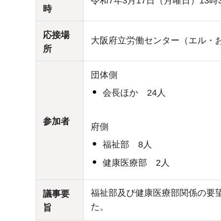
令和7年3月17日（月曜日）13時
時
応接場
大阪府立労働センター（エル・お
所
団体側
会長ほか 24人
参加者
府側
福祉部 8人
健康医療部 2人
福祉部及び健康医療部関係の要
議事要
た。
旨