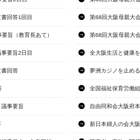
書回答1回目
第68回大阪母親大
事要旨（教育長あて）
第68回大阪母親大
事要旨2日目
全大阪生活と健康を
文書回答
夢洲カジノを止め
答
全国福祉保育労働
 議事要旨
自由同和会大阪府本
答
新日本婦人の会大