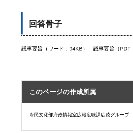
回答骨子
議事要旨（ワード：94KB）
議事要旨（PDF：
このページの作成所属
府民文化部府政情報室広報広聴課広聴グループ