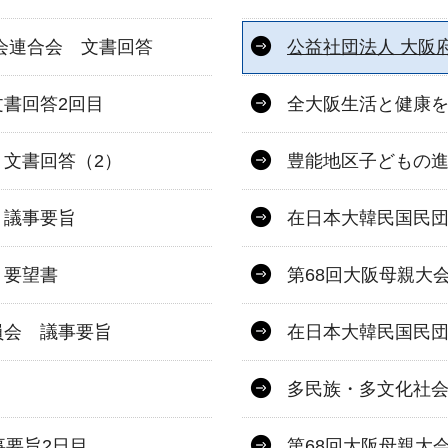
会連合会 文書回答
公益社団法人 大阪
書回答2回目
全大阪生活と健康を
文書回答（2）
豊能地区子どもの進
 議事要旨
在日本大韓民国民
 要望書
第68回大阪母親大
員会 議事要旨
在日本大韓民国民
多民族・多文化社
事要旨2日目
第68回大阪母親大