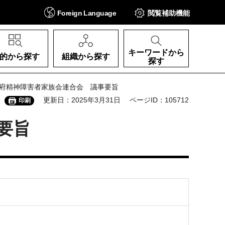
Foreign
Language
閲覧補助
機能
キーワードから
的から探す
組織から探す
探す
阪府精神障害者家族会連合会 議事要旨
更新日：2025年3月31日
ページID：105712
印刷
要旨