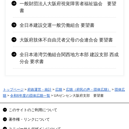
一般財団法人大阪府視覚障害者福祉協会 要望
書
全日本建設交運一般労働組合 要望書
大阪府肢体不自由児者父母の会連合会 要望書
全日本港湾労働組合関西地方本部 建設支部 西成
分会 要求書
トップページ
>
府政運営・統計
>
広聴
>
広聴（府民の声・団体広聴）
>
団体広
聴
>
令和6年度の団体広聴一覧
> UAゼンセン大阪府支部 要望書
このサイトのご利用について
著作権・リンクについて
ユニバーサルデザインについて