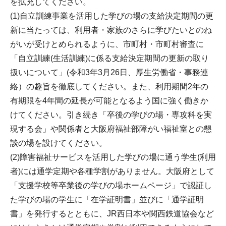
を拡充してください。
(1)自立訓練事業を活用した学びの場の支給決定期間の更
新に当たっては、利用者・家族のさらに学びたいとのね
がいが受けとめられるように、市町村・市町村審査に
「自立訓練(生活訓練)に係る支給決定期間の更新の取り
扱いについて」(令和3年3月26日、厚生労働省・事務連
絡）の趣旨を徹底してください。また、利用期間2年の
有期限を4年間の延長が可能となるよう国に強く働きか
けてください。引き続き「卒後の学びの場・専攻科を実
現する会」や関係者と大阪府福祉部障がい福祉室との懇
談の場を設けてください。
(2)障害福祉サービスを活用した学びの場に通う学生(利用
者)には通学定期や各種学割がありません。大阪府として
「支援学校等卒業後の学びの場ホームページ」で認証し
た学びの場の学生に「在学証明書」並びに「通学証明
書」を発行するとともに、JR西日本や関西鉄道協会など