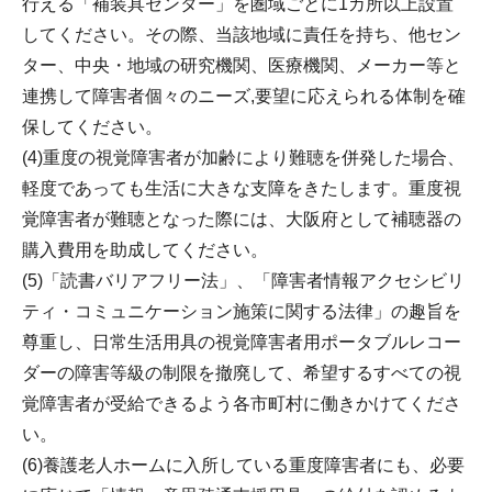
行える「補装具センター」を圏域ごとに1カ所以上設置
してください。その際、当該地域に責任を持ち、他セン
ター、中央・地域の研究機関、医療機関、メーカー等と
連携して障害者個々のニーズ,要望に応えられる体制を確
保してください。
(4)重度の視覚障害者が加齢により難聴を併発した場合、
軽度であっても生活に大きな支障をきたします。重度視
覚障害者が難聴となった際には、大阪府として補聴器の
購入費用を助成してください。
(5)「読書バリアフリー法」、「障害者情報アクセシビリ
ティ・コミュニケーション施策に関する法律」の趣旨を
尊重し、日常生活用具の視覚障害者用ポータブルレコー
ダーの障害等級の制限を撤廃して、希望するすべての視
覚障害者が受給できるよう各市町村に働きかけてくださ
い。
(6)養護老人ホームに入所している重度障害者にも、必要