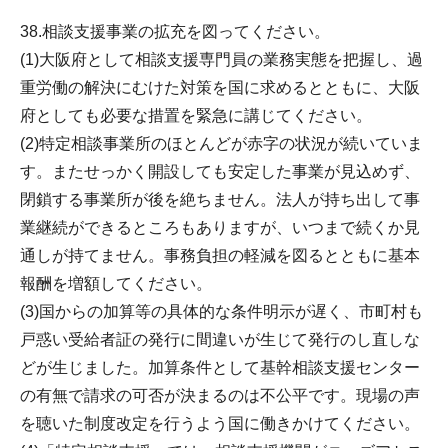
38.相談支援事業の拡充を図ってください。
(1)大阪府として相談支援専門員の業務実態を把握し、過
重労働の解決にむけた対策を国に求めるとともに、大阪
府としても必要な措置を緊急に講じてください。
(2)特定相談事業所のほとんどが赤字の状況が続いていま
す。またせっかく開設しても安定した事業が見込めず、
閉鎖する事業所が後を絶ちません。法人が持ち出して事
業継続ができるところもありますが、いつまで続くか見
通しが持てません。事務負担の軽減を図るとともに基本
報酬を増額してください。
(3)国からの加算等の具体的な条件明示が遅く、市町村も
戸惑い受給者証の発行に間違いが生じて発行のし直しな
どが生じました。加算条件として基幹相談支援センター
の有無で請求の可否が決まるのは不公平です。現場の声
を聴いた制度改定を行うよう国に働きかけてください。