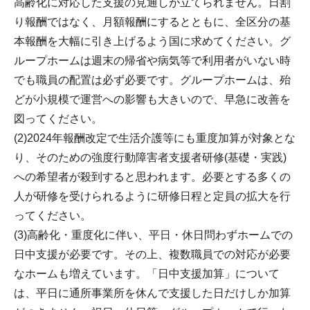
高齢化に対応した支援の見通しが立てられません。日割
り報酬ではなく、月額報酬にするとともに、全区分の基
本報酬を大幅に引き上げるよう国に求めてください。グ
ループホームは週末の帰省や病気等で利用者がいない時
でも職員の配置は必ず必要です。グループホームは、殆
どが小規模で運営への影響も大きいので、早急に改善を
図ってください。
(2)2024年報酬改定で生活介護等にも重度加算が対象とな
り、そのための強度行動障害者支援者研修(基礎・実践)
への希望者が殺到すると思われます。必要とする多くの
人が研修を受けられるように研修日程と定員の拡大を行
ってください。
(3)高齢化・重度化に伴い、平日・休日問わずホームでの
日中支援が必要です。その上、複数職員での対応が必要
なホームも増えています。「日中支援加算」について
は、平日に通所事業所を休んで支援した日だけしか加算