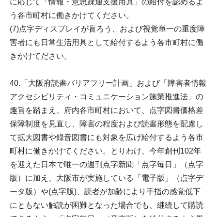
に応じて「情報・意思疎通支援用具」の給付を認めるよ
う各市町村に働きかけてください。
(7)点字ディスプレイが盲ろう、および視覚単一の重度障
害者にも日常生活用具として給付するよう各市町村に働
きかけてださい。
40.「大阪府読書バリアフリー計画」および「障害者情報
アクセシビリティ・コミュニケーション施策推進法」の
趣旨を踏まえ、府内各市町村において、点字図書価格差
保障制度を見直し、障害の程度および読書形態を配慮し
て拡大図書や録音図書にも対象を広げ給付するよう各市
町村に働きかけてください。とりわけ、今年創刊102年
を迎えた日本で唯一の週刊点字新聞「点字毎日」（点字
版）に加え、大阪市が実施している「電子版」（点字デ
ータ版）や(点字版)、読者が加齢により手指の感覚低下
にともない触読が困難となった場合でも、継続して購読