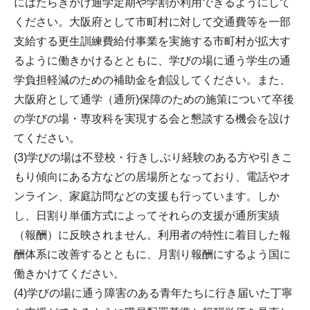
にはたらきかけ通学定期や学割が利用できるようにして
ください。大阪府として市町村に対して交通費等を一部
支給する更生訓練費給付事業を実施する市町村が拡大す
るように働きかけるとともに、学びの場に通う学生の通
学負担軽減のための補助金を創設してください。また、
大阪府として通学（通所)保障のための施策について卒後
の学びの場・専攻科を実現する会と懇談する機会を設け
てください。
(3)学びの場は不登校・行きしぶり経験のある方や引きこ
もり傾向にある方などの居場所となっており、電話やオ
ンライン、家庭訪問などの支援も行っています。しか
し、日割り単価方式によってそれらの支援が通所実績
（報酬）に反映されません。利用者の特性に着目した報
酬体系に改善するとともに、月割り報酬にするよう国に
働きかけてください。
(4)学びの場に通う障害のある青年たちに行き届いた丁寧