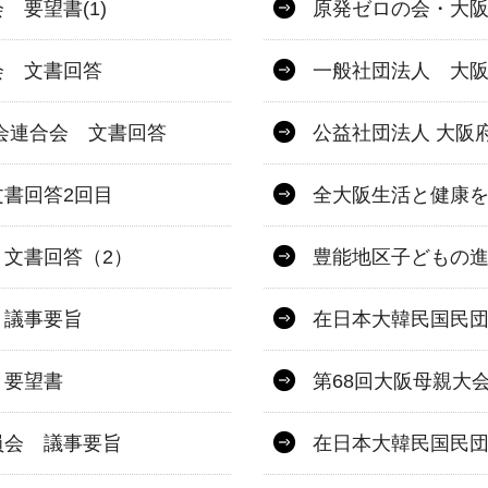
要望書(1)
原発ゼロの会・大
会 文書回答
一般社団法人 大阪
会連合会 文書回答
公益社団法人 大阪
書回答2回目
全大阪生活と健康を
文書回答（2）
豊能地区子どもの進
 議事要旨
在日本大韓民国民
 要望書
第68回大阪母親大
員会 議事要旨
在日本大韓民国民