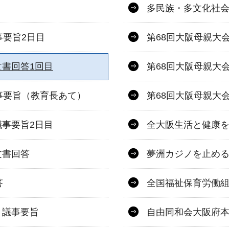
多民族・多文化社
事要旨2日目
第68回大阪母親大
書回答1回目
第68回大阪母親大
事要旨（教育長あて）
第68回大阪母親大
事要旨2日目
全大阪生活と健康を
文書回答
夢洲カジノを止め
答
全国福祉保育労働
 議事要旨
自由同和会大阪府本