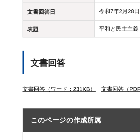
令和7年2月28
文書回答日
平和と民主主義
表題
文書回答
文書回答（ワード：231KB）
文書回答（PDF：
このページの作成所属