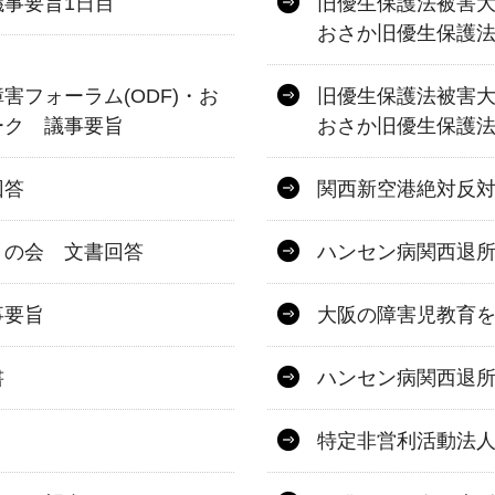
事要旨1日目
旧優生保護法被害大
おさか旧優生保護
フォーラム(ODF)・お
旧優生保護法被害大
ーク 議事要旨
おさか旧優生保護
回答
関西新空港絶対反
うの会 文書回答
ハンセン病関西退
事要旨
大阪の障害児教育
書
ハンセン病関西退
特定非営利活動法