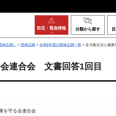
阪府
防災・
緊急情報
分類から探す
目
団体広聴）
>
団体広聴
>
令和6年度の団体広聴一覧
> 全大阪生活と健康
会連合会 文書回答1回目
康を守る会連合会