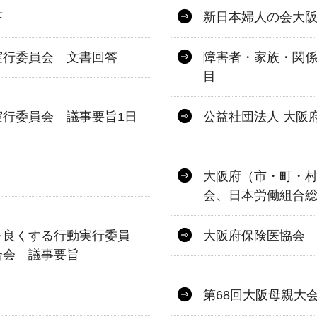
答
新日本婦人の会大
実行委員会 文書回答
障害者・家族・関係
目
行委員会 議事要旨1日
公益社団法人 大阪
大阪府（市・町・
会、日本労働組合
を良くする行動実行委員
大阪府保険医協会
合会 議事要旨
第68回大阪母親大