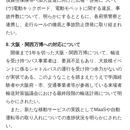
償責任保険等へ加入促進に向けた広報・啓発について
(ウ)電動キックボード、電動モペットに関する違反、事
故件数について、明らかにするとともに、各府県警察と
連携し、走行ルールの徹底と事故防止啓発に取り組まれ
たい。
8. 大阪・関西万博への対応について
開催まで1年を切った大阪・関西万博について、輸送
を受け持つバス事業者は、要員不足もあり、大規模イベ
ントに係るシャトルバスの運行を受け持つ余力がないの
が実状である。このようなことを踏まえたうえで学識経
験者や大阪府・市、交通事業者等が参画している来場者
輸送対策協議会における最終段階の輸送計画について明
らかにされたい。
また、新たな移動サービスの実践としてMaaSや自動
運転等の取り入れについての進捗状況を明らかにされた
い。