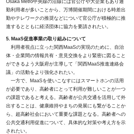
Osaka Metro中央線の沿線には官公庁や大企業もあり通
勤利用者が多いことから、万博開催期間における時差出
勤やテレワークの推奨などについて官公庁が積極的に推
進するとともに経済団体に協力を要請されたい。
5. MaaS促進事業の取り組みについて
利用者視点に立った関西MaaSの実現のために、自治
体・企業間の情報共有・意見交換をより緊密に図ること
ができるよう大阪府が主導して「関西MaaS推進連絡会
議」の活動をより強化されたい。
一方で、MaaSを使いこなすにはスマートホンの活用
が必要であり、高齢者にとって利用が難しいことが一つ
の課題であると考える。高齢者が公共交通を活用して外
出することは、健康維持やまちの発展にも繋がることか
ら、超高齢社会において重要な課題となる。高齢者への
公共交通利用促進について、具体的な対策や考え方を示
されたい。