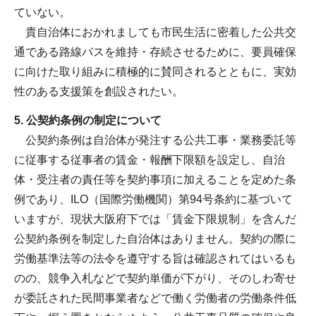
ていない。
貴自治体におかれましても市民生活に密着した公共交
通である路線バスを維持・存続させるために、要員確保
に向けた取り組みに積極的に賛同されるとともに、実効
性のある支援策を創設されたい。
5. 公契約条例の制定について
公契約条例は自治体が発注する公共工事・業務委託等
に従事する従事者の賃金・報酬下限額を設定し、自治
体・受注者の責任等を契約事項に加えることを定めた条
例であり、ILO（国際労働機関）第94号条約に基づいて
いますが、現状大阪府下では「賃金下限規制」を含んだ
公契約条例を制定した自治体はありません。契約の際に
労働基準法等の法令を遵守する旨は確認されてはいるも
のの、競争入札などで契約単価が下がり、そのしわ寄せ
が委託された民間事業者などで働く労働者の労働条件低