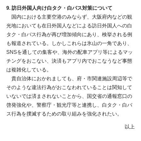
9. 訪日外国人向け白タク・白バス対策について
国内における主要空港のみならず、大阪府内などの観
光地においても在日外国人などによる訪日外国人への白
タク・白バス行為が再び増加傾向にあり、検挙される例
も報道されている。しかしこれらは氷山の一角であり、
SNSを通しての集客や、海外の配車アプリ等によるマッ
チングをおこない、決済もアプリ内でおこなうなど事態
は複雑化している。
貴自治体におかれましても、府・市関連施設周辺等で
そのような違法行為がおこなわれていることは関知して
いないでは済まされないことから、国交省の通報窓口の
啓発強化や、警察庁・観光庁等と連携し、白タク・白バ
ス行為を撲滅するための取り組みを強化されたい。
以上