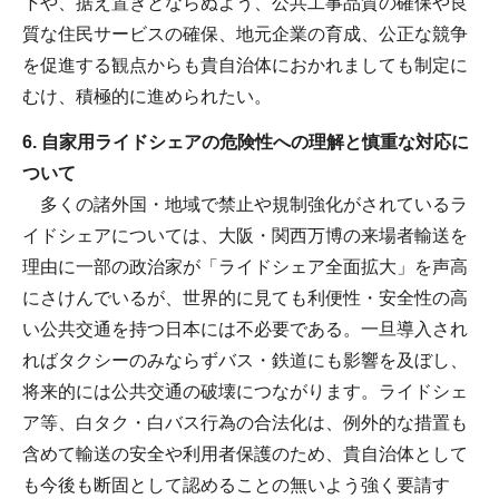
下や、据え置きとならぬよう、公共工事品質の確保や良
質な住民サービスの確保、地元企業の育成、公正な競争
を促進する観点からも貴自治体におかれましても制定に
むけ、積極的に進められたい。
6. 自家用ライドシェアの危険性への理解と慎重な対応に
ついて
多くの諸外国・地域で禁止や規制強化がされているラ
イドシェアについては、大阪・関西万博の来場者輸送を
理由に一部の政治家が「ライドシェア全面拡大」を声高
にさけんでいるが、世界的に見ても利便性・安全性の高
い公共交通を持つ日本には不必要である。一旦導入され
ればタクシーのみならずバス・鉄道にも影響を及ぼし、
将来的には公共交通の破壊につながります。ライドシェ
ア等、白タク・白バス行為の合法化は、例外的な措置も
含めて輸送の安全や利用者保護のため、貴自治体として
も今後も断固として認めることの無いよう強く要請す