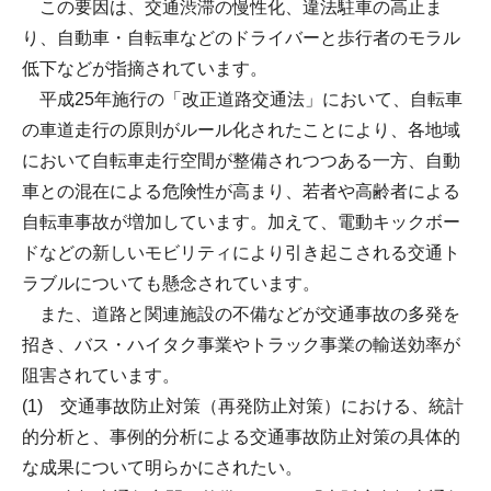
この要因は、交通渋滞の慢性化、違法駐車の高止ま
り、自動車・自転車などのドライバーと歩行者のモラル
低下などが指摘されています。
平成25年施行の「改正道路交通法」において、自転車
の車道走行の原則がルール化されたことにより、各地域
において自転車走行空間が整備されつつある一方、自動
車との混在による危険性が高まり、若者や高齢者による
自転車事故が増加しています。加えて、電動キックボー
ドなどの新しいモビリティにより引き起こされる交通ト
ラブルについても懸念されています。
また、道路と関連施設の不備などが交通事故の多発を
招き、バス・ハイタク事業やトラック事業の輸送効率が
阻害されています。
(1) 交通事故防止対策（再発防止対策）における、統計
的分析と、事例的分析による交通事故防止対策の具体的
な成果について明らかにされたい。