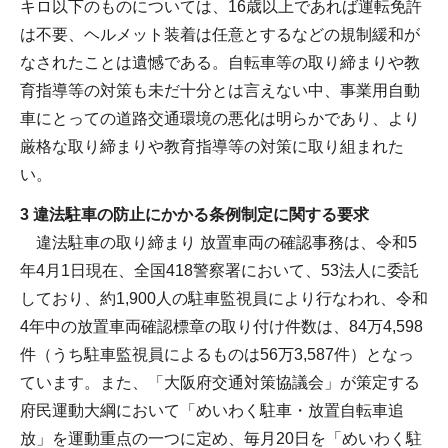
キロ以下のものについては、16歳以上であれば運転免許
は不要、ヘルメット装着は任意とするなどの規制緩和が
なされたことは遺憾である。自転車等の取り締まりや教
育指導等の対策も未だ十分とは言えない中、事業用自動
車にとっての道路交通環境の悪化は明らかであり、より
厳格な取り締まりや教育指導等の対策に取り組まれた
い。
3 違法駐車の防止にかかる条例制定に関する要求
違法駐車の取り締まり 放置車両の確認事務は、令和5
年4月1日現在、全国418警察署において、53法人に委託
しており、約1,900人の駐車監視員により行なわれ、令和
4年中の放置車両確認標章の取り付け件数は、84万4,598
件（うち駐車監視員によるものは56万3,587件）となっ
ています。また、「大阪府交通対策協議会」が策定する
府民運動大綱において「めいわく駐車・放置自転車追
放」を運動重点の一つに定め、毎月20日を「めいわく駐