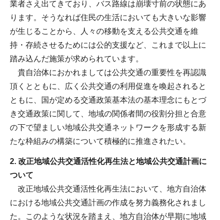
業者さえ出てきており、バス路線は崩壊寸前の状態にあ
ります。そうなれば住民の生活においても大きいな影響
が生じることから、人々の移動を支える公共交通を維
持・存続させるためには公的支援など、これまで以上に
踏み込んだ施策が求められています。
貴自治体におかれましては公共交通の重要性を再認識
頂くとともに、広く公共交通の利用促進を喚起されると
ともに、国が定める交通政策基本法の基本理念にもとづ
き交通政策に関して、地域の関係者間の役割分担と合意
の下で望ましい地域公共交通ネットワークを形成する新
たな枠組みの構築について積極的に推進されたい。
2. 改正地域公共交通活性化再生法と地域公共交通計画に
ついて
改正地域公共交通活性化再生法において、地方自治体
における地域公共交通計画の作成を努力義務化されまし
た。このような状況を踏まえ、地方自治体が早期に地域