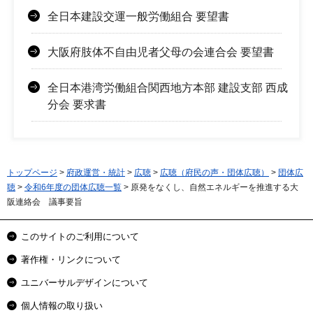
全日本建設交運一般労働組合 要望書
大阪府肢体不自由児者父母の会連合会 要望書
全日本港湾労働組合関西地方本部 建設支部 西成
分会 要求書
トップページ
>
府政運営・統計
>
広聴
>
広聴（府民の声・団体広聴）
>
団体広
聴
>
令和6年度の団体広聴一覧
> 原発をなくし、自然エネルギーを推進する大
阪連絡会 議事要旨
このサイトのご利用について
著作権・リンクについて
ユニバーサルデザインについて
個人情報の取り扱い