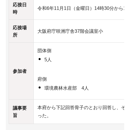
応接日
令和6年11月1日（金曜日）14時30分から15
時
応接場
大阪府庁咲洲庁舎37階会議室小
所
団体側
5人
参加者
府側
環境農林水産部 4人
本府から下記回答骨子のとおり回答し、そ
議事要
旨
った。